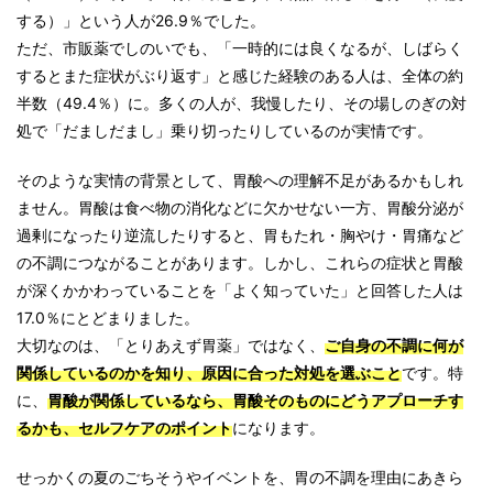
する）」という人が26.9％でした。
ただ、市販薬でしのいでも、「一時的には良くなるが、しばらく
するとまた症状がぶり返す」と感じた経験のある人は、全体の約
半数（49.4％）に。多くの人が、我慢したり、その場しのぎの対
処で「だましだまし」乗り切ったりしているのが実情です。
そのような実情の背景として、胃酸への理解不足があるかもしれ
ません。胃酸は食べ物の消化などに欠かせない一方、胃酸分泌が
過剰になったり逆流したりすると、胃もたれ・胸やけ・胃痛など
の不調につながることがあります。しかし、これらの症状と胃酸
が深くかかわっていることを「よく知っていた」と回答した人は
17.0％にとどまりました。
大切なのは、「とりあえず胃薬」ではなく、
ご自身の不調に何が
関係しているのかを知り、原因に合った対処を選ぶこと
です。特
に、
胃酸が関係しているなら、胃酸そのものにどうアプローチす
るかも、セルフケアのポイント
になります。
せっかくの夏のごちそうやイベントを、胃の不調を理由にあきら