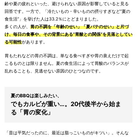
齢や夏の疲れといった、避けられない原因が影響していると見る
回答です。一方で、「冷たいもの・辛いものの摂りすぎなど“夏の
食生活”」を挙げた人は33.2％にとどまりました。
多くの人が、
胃の不調を「年齢のせい」「夏バテのせい」と片づ
け、毎日の食事や、その背景にある“胃酸との関係”を見落としてい
る可能性
があります。
胃もたれなどの胃の不調は、単なる食べすぎや胃の衰えだけで起
こるものとは限りません。夏の食生活によって胃酸のバランスが
乱れることも、見逃せない原因のひとつなのです。
夏のBBQは楽しみたい、
でもカルビが重い…。20代後半から始ま
る「胃の変化」
「昔は平気だったのに、最近は脂っこいものがキツい」。そんな