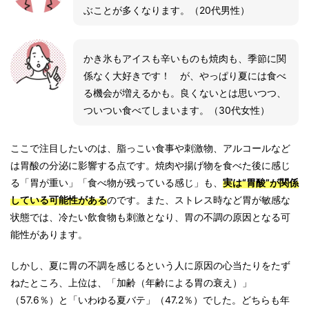
ぶことが多くなります。（20代男性）
かき氷もアイスも辛いものも焼肉も、季節に関
係なく大好きです！ が、やっぱり夏には食べ
る機会が増えるかも。良くないとは思いつつ、
ついつい食べてしまいます。（30代女性）
ここで注目したいのは、脂っこい食事や刺激物、アルコールなど
は胃酸の分泌に影響する点です。焼肉や揚げ物を食べた後に感じ
る「胃が重い」「食べ物が残っている感じ」も、
実は“胃酸”が関係
している可能性がある
のです。また、ストレス時など胃が敏感な
状態では、冷たい飲食物も刺激となり、胃の不調の原因となる可
能性があります。
しかし、夏に胃の不調を感じるという人に原因の心当たりをたず
ねたところ、上位は、「加齢（年齢による胃の衰え）」
（57.6％）と「いわゆる夏バテ」（47.2％）でした。どちらも年