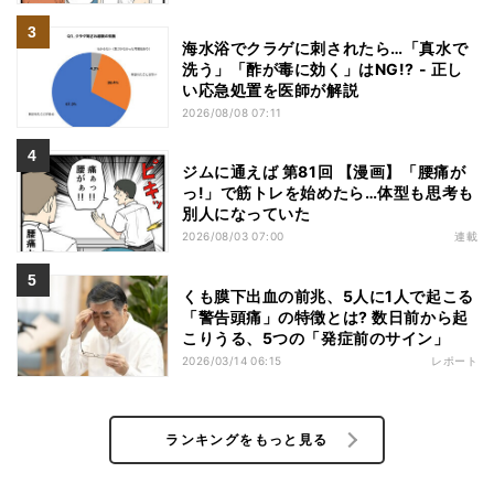
海水浴でクラゲに刺されたら…「真水で
洗う」「酢が毒に効く」はNG!? - 正し
い応急処置を医師が解説
2026/08/08 07:11
ジムに通えば 第81回 【漫画】「腰痛が
っ!」で筋トレを始めたら…体型も思考も
別人になっていた
2026/08/03 07:00
連載
くも膜下出血の前兆、5人に1人で起こる
「警告頭痛」の特徴とは? 数日前から起
こりうる、5つの「発症前のサイン」
2026/03/14 06:15
レポート
ランキングをもっと見る