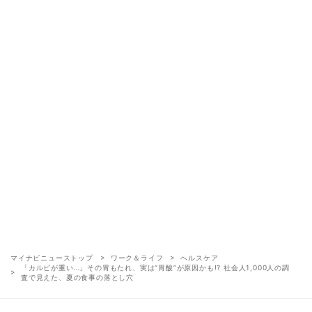
マイナビニューストップ
ワーク＆ライフ
ヘルスケア
「カルビが重い…」その胃もたれ、実は“胃酸”が原因かも!? 社会人1,000人の調
査で見えた、夏の食事の落とし穴