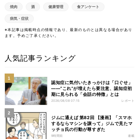
焼肉
酒
健康管理
食アンケート
病気・症状
※本記事は掲載時点の情報であり、最新のものとは異なる場合があり
ます。予めご了承ください。
人気記事ランキング
認知症に気付いたきっかけは「口ぐせ」
――“これ”が増えたら要注意、認知症初
期に見られる「会話の特徴」とは
2026/08/08 07:15
レポート
ジムに通えば 第82回 【漫画】「スマホ
するならマシンを譲って」ジムで見たマ
ッチョ氏の行動が尊すぎた
9時間前
連載