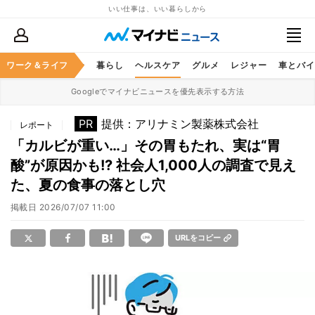
いい仕事は、いい暮らしから
ジネススキル
ワーク＆ライフ
マネー
暮らし
ヘルスケア
グルメ
レジャー
車とバイ
Googleでマイナビニュースを優先表示する方法
PR
提供：アリナミン製薬株式会社
レポート
「カルビが重い…」その胃もたれ、実は“胃
酸”が原因かも!? 社会人1,000人の調査で見え
た、夏の食事の落とし穴
掲載日
2026/07/07 11:00
URLをコピー