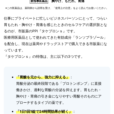
胸やけ、もたれ、胃痛
要指導医薬品
※この医薬品は、薬剤師から説明を受け、「使用上の注意」をよく読んでお使いください。
仕事にプライベートに忙しいビジネスパーソンにとって、つらい
胃もたれ・胸やけ・胃痛を感じたときのセルフケアの選択肢とな
るのが、市販薬のPPI『タケプロンｓ』です。
医療用医薬品として使われてきた有効成分「ランソプラゾール」
を配合し、現在は薬局やドラッグストアで購入できる市販薬にな
っています。
『タケプロンｓ』の特徴は、主に以下の3つです。
「胃酸を元から、強力に抑える」
：
胃酸分泌の最終段階である「プロトンポンプ」に直接
働きかけ、過剰な胃酸の分泌を抑えます。胃もたれ・
胸やけ・胃痛の引き金になりやすい胃酸そのものにア
プローチするタイプの薬です。
「1日1回1錠で24時間効果が続く」
：