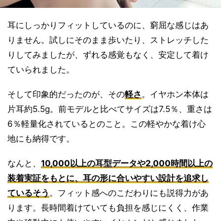
耳にしっかりフィットしているのに、窮屈な感じはあ
りません。試しにそのまま歩いたり、ストレッチした
りしてみましたが、ずれる感覚もなく、安定して着け
ていられました。
そして印象的だったのが、その
軽さ
。イヤホン本体は
片耳約5.5g。前モデルと比べてサイズは7.5％、重さは
6％軽量化されているとのこと。この軽やかな着け心
地にも納得です。
なんと、
10,000以上の耳型データや2,000時間以上の
装着実証をもとに、耳の形に合いやすい設計を追求し
ているそう
。フィット感へのこだわりにも説得力があ
ります。長時間着けていても負担を感じにくく、作業