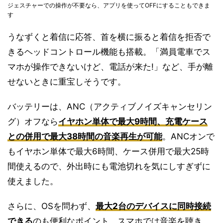
ジェスチャーでの操作が不要なら、アプリを使ってOFFにすることもできま
す
うなずくと着信に応答、首を横に振ると着信を拒否で
きるヘッドコントロール機能も搭載。「満員電車でス
マホが操作できないけど、電話が来た!」など、手が離
せないときに重宝しそうです。
バッテリーは、ANC（アクティブノイズキャンセリン
グ）オフなら
イヤホン単体で最大9時間、充電ケース
との併用で最大38時間の音楽再生が可能
。ANCオンで
もイヤホン単体で最大6時間、ケース併用で最大25時
間使えるので、外出時にも電池切れを気にしすぎずに
使えました。
さらに、OSを問わず、
最大2台のデバイスに同時接続
できる
のも便利なポイント。スマホでは音楽を聴き、