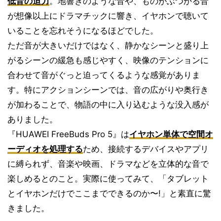
低音の迫力
。地響きのような音や、ものがぶつかる音
が想像以上にドラマチックに響き、イヤホンで聴いて
いることを忘れそうになるほどでした。
ただ音が大きいだけではなく、静かなシーンと盛り上
がるシーンの緩急も感じやすく、映像のテンションに
合わせて音がぐっと迫ってくるような感覚がありま
す。特にアクションシーンでは、音の広がりや奥行き
が加わることで、物語の中に入り込むような没入感が
ありました。
『HUAWEI FreeBuds Pro 5』は
イヤホン単体で空間オ
ーディオを処理する
ため、接続するデバイスやアプリ
に縛られず、音楽や映画、ドラマなどを立体的な音で
楽しめるとのこと。実際に使ってみて、「タブレット
とイヤホンだけでここまでできるのか〜!」と素直に驚
きました。