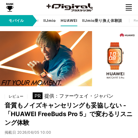
サリー
モバイル
IIJmio
HUAWEI
IIJmio乗り換え体験談
Sponsored
Re
PR
提供：ファーウェイ・ジャパン
レビュー
音質もノイズキャンセリングも妥協しない -
「HUAWEI FreeBuds Pro 5」で変わるリスニ
ング体験
掲載日
2026/06/05 10:00