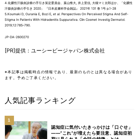
4.化膿性汗腺炎診療の手引き策定委員会、葉山惟大, 井上里佳, 大槻マミ太郎ほか、「化膿性
汗腺炎診療の手引き 2020」 『日本皮膚科学会雑誌』 2021年 131 巻 1号 p.1-28
5.Koumaki D, Ourania E, Bozi E, et al. Perspectives On Perceived Stigma And Self-
Stigma In Patients With Hidradenitis Suppurativa. Clin Cosmet Investig Dermatol.
2019;12:785–790.
JP-DA-2600270
[PR]提供：ユーシービージャパン株式会社
※本記事は掲載時点の情報であり、最新のものとは異なる場合があり
ます。予めご了承ください。
人気記事ランキング
認知症に気付いたきっかけは「口ぐせ」
――“これ”が増えたら要注意、認知症初
期に見られる「会話の特徴」とは