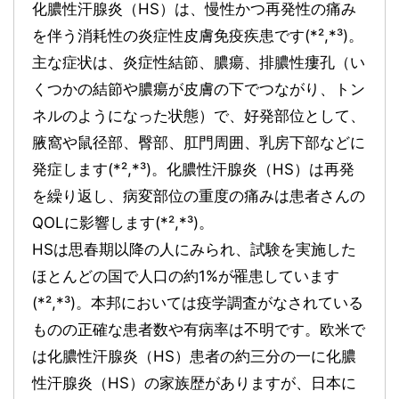
化膿性汗腺炎（HS）は、慢性かつ再発性の痛み
を伴う消耗性の炎症性皮膚免疫疾患です(*²,*³)。
主な症状は、炎症性結節、膿瘍、排膿性瘻孔（い
くつかの結節や膿瘍が皮膚の下でつながり、トン
ネルのようになった状態）で、好発部位として、
腋窩や鼠径部、臀部、肛門周囲、乳房下部などに
発症します(*²,*³)。化膿性汗腺炎（HS）は再発
を繰り返し、病変部位の重度の痛みは患者さんの
QOLに影響します(*²,*³)。
HSは思春期以降の人にみられ、試験を実施した
ほとんどの国で人口の約1%が罹患しています
(*²,*³)。本邦においては疫学調査がなされている
ものの正確な患者数や有病率は不明です。欧米で
は化膿性汗腺炎（HS）患者の約三分の一に化膿
性汗腺炎（HS）の家族歴がありますが、日本に