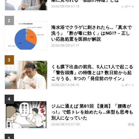
2026/08/08 07:15
レポート
海水浴でクラゲに刺されたら…「真水で
洗う」「酢が毒に効く」はNG!? - 正し
い応急処置を医師が解説
2026/08/08 07:11
くも膜下出血の前兆、5人に1人で起こる
「警告頭痛」の特徴とは? 数日前から起
こりうる、5つの「発症前のサイン」
2026/03/14 06:15
レポート
ジムに通えば 第81回 【漫画】「腰痛が
っ!」で筋トレを始めたら…体型も思考も
別人になっていた
2026/08/03 07:00
連載