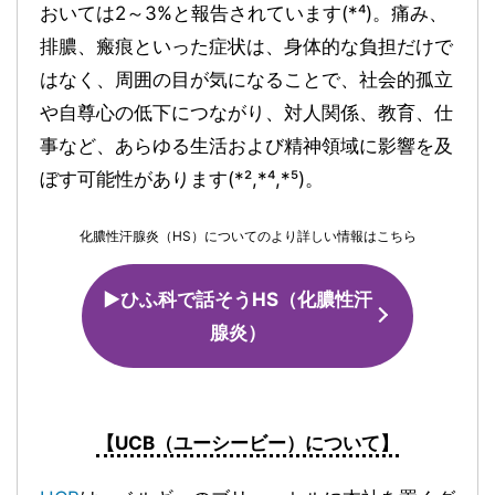
おいては2～3%と報告されています(*⁴)。痛み、
排膿、瘢痕といった症状は、身体的な負担だけで
はなく、周囲の目が気になることで、社会的孤立
や自尊心の低下につながり、対人関係、教育、仕
事など、あらゆる生活および精神領域に影響を及
ぼす可能性があります(*²,*⁴,*⁵)。
化膿性汗腺炎（HS）についてのより詳しい情報はこちら
▶ひふ科で話そうHS（化膿性汗
腺炎）
【UCB（ユーシービー）について】