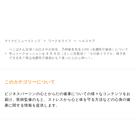
マイナビニューストップ
ワーク＆ライフ
ヘルスケア
ぺこぱさん出演！山口さやか先生、乃村俊史先生とHS（化膿性汗腺炎）について
学ぶトークセッションを 6 月 6 日（土）に生配信！「その肌トラブル、様子見
で大丈夫？実は化膿性汗腺炎かも？迷ったらひふ科へ！」
このカテゴリーについて
ビジネスパーソンの心とからだの健康についての様々なコンテンツをお
届け。医師監修のもと、ストレスから心と体を守る方法などの心身の健
康に関する情報を提供します。