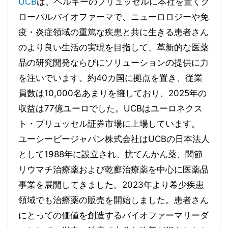
UCB
は、ベルギーのブリュッセルに本社を置くグ
ローバルバイオファーマで、ニューロロジーや免
疫・炎症領域の重篤な疾患と共に生きる患者さん
のより良い生活の実現を目指して、革新的な医薬
品の研究開発ならびにソリューションの提供に力
を注いでいます。約40カ国に拠点を置き、従業
員数は10,000名あまりを擁しており、2025年の
収益は77億ユーロでした。UCBはユーロネクス
ト・ブリュッセル証券市場に上場しています。
ユーシービージャパン株式会社はUCBの日本法人
として1988年に設立され、抗てんかん薬、関節
リウマチ治療薬および乾癬治療薬を中心に医薬品
事業を展開してきました。2023年より希少疾患
領域でも治療薬の販売を開始しました。患者さん
にとっての価値を創造するバイオファーマリーダ