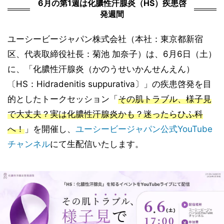
6月の第1週は化膿性汗腺炎（HS）疾患啓
発週間
ユーシービージャパン株式会社（本社：東京都新宿
区、代表取締役社長：菊池 加奈子）は、6月6日（土）
に、「化膿性汗腺炎（かのうせいかんせんえん）
〔HS：Hidradenitis suppurativa〕」の疾患啓発を目
的としたトークセッション「
その肌トラブル、様子見
で大丈夫？実は化膿性汗腺炎かも？迷ったらひふ科
へ！
」を開催し、
ユーシービージャパン公式YouTube
チャンネル
にて生配信いたします。