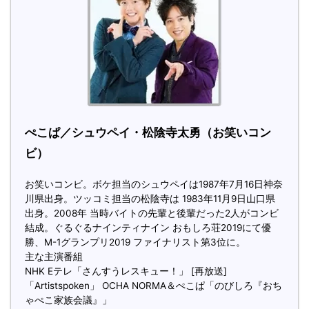
ぺこぱ／シュウペイ・松陰寺太勇（お笑いコン
ビ）
お笑いコンビ。ボケ担当のシュウペイは1987年7月16日神奈
川県出身。ツッコミ担当の松陰寺は 1983年11月9日山口県
出身。2008年 当時バイトの先輩と後輩だった2人がコンビ
結成。ぐるぐるナインティナイン おもしろ荘2019にて優
勝、M-1グランプリ2019 ファイナリスト第3位に。
主な主演番組
NHK Eテレ「さんすうレスキュー！」 [再放送]
「Artistspoken」 OCHA NORMA＆ぺこぱ「のびしろ『おち
ゃぺこ家族会議』」