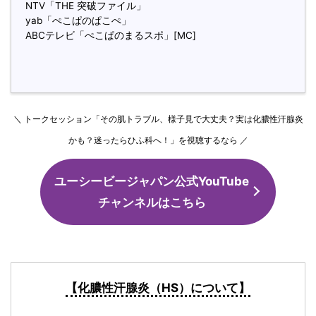
NTV「THE 突破ファイル」
yab「ぺこぱのぱこぺ」
ABCテレビ「ぺこぱのまるスポ」[MC]
＼ トークセッション「その肌トラブル、様子見で大丈夫？実は化膿性汗腺炎
かも？迷ったらひふ科へ！」を視聴するなら ／
ユーシービージャパン公式YouTube
チャンネルはこちら
【化膿性汗腺炎（HS）について】