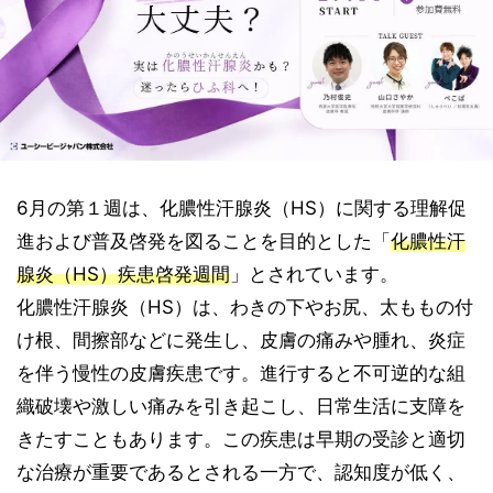
6月の第１週は、化膿性汗腺炎（HS）に関する理解促
進および普及啓発を図ることを目的とした「
化膿性汗
腺炎（HS）疾患啓発週間
」とされています。
化膿性汗腺炎（HS）は、わきの下やお尻、太ももの付
け根、間擦部などに発生し、皮膚の痛みや腫れ、炎症
を伴う慢性の皮膚疾患です。進行すると不可逆的な組
織破壊や激しい痛みを引き起こし、日常生活に支障を
きたすこともあります。この疾患は早期の受診と適切
な治療が重要であるとされる一方で、認知度が低く、