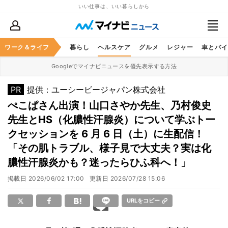
いい仕事は、いい暮らしから
ジネススキル
ワーク＆ライフ
マネー
暮らし
ヘルスケア
グルメ
レジャー
車とバイ
Googleでマイナビニュースを優先表示する方法
PR
提供：ユーシービージャパン株式会社
ぺこぱさん出演！山口さやか先生、乃村俊史
先生とHS（化膿性汗腺炎）について学ぶトー
クセッションを 6 月 6 日（土）に生配信！
「その肌トラブル、様子見で大丈夫？実は化
膿性汗腺炎かも？迷ったらひふ科へ！」
掲載日
2026/06/02 17:00
更新日
2026/07/28 15:06
URLをコピー