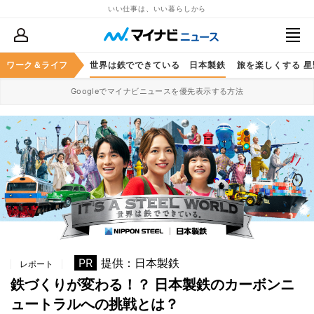
いい仕事は、いい暮らしから
アイのある暮らし
ワーク＆ライフ
世界は鉄でできている 日本製鉄
旅を楽しくする 
Googleでマイナビニュースを優先表示する方法
PR
提供：日本製鉄
レポート
鉄づくりが変わる！？ 日本製鉄のカーボンニ
ュートラルへの挑戦とは？