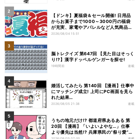
【ドンキ】夏福袋＆セール開催! 日用品
からお菓子まで1000～3000円の福袋
が充実、家電やアパレルなど人気商品も
特価
2026/08/04 15:51
脳トレクイズ 第647回 【見た目はそっく
り!?】漢字ドッペルゲンガーを探せ!
19時間前
連載
婚活してみたら 第140回 【漫画】仕事中
にマッチング成立! 上司にPC画面を見ら
れた結果…
2026/08/05 21:38
連載
うちの地元だけ!? 都道府県あるある 第
20回 【漫画】「いよいよやな…」仕事
より優先は当然!? 兵庫県民の“祭り愛”が
熱すぎた
2026/08/05 07:00
連載