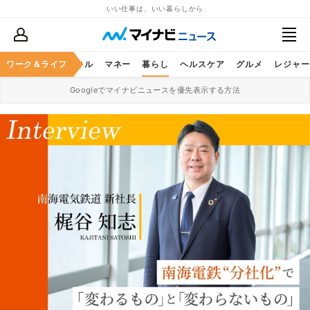
いい仕事は、いい暮らしから
ャリア
ワーク＆ライフ
ビジネススキル
マネー
暮らし
ヘルスケア
グルメ
レジャー
Googleでマイナビニュースを優先表示する方法