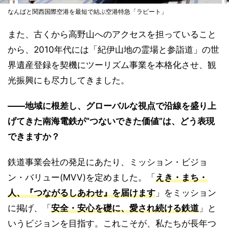
なんばと関西国際空港を最短で結ぶ空港特急「ラピート」
また、古くから高野山へのアクセスを担っていること
から、2010年代には「紀伊山地の霊場と参詣道」の世
界遺産登録を契機にツーリズム事業を本格化させ、観
光振興にも尽力してきました。
――地域に根差し、グローバルな視点で沿線を盛り上
げてきた南海電鉄が“つないできた価値”は、どう表現
できますか？
鉄道事業会社の発足にあたり、ミッション・ビジョ
ン・バリュー(MVV)を定めました。「
えき・まち・
人、『つながるしあわせ』を届けます
」をミッション
に掲げ、「
安全・安心を礎に、愛され続ける鉄道
」と
いうビジョンを目指す。これこそが、私たちが長年つ