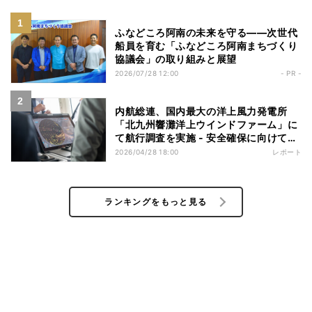
ふなどころ阿南の未来を守る――次世代
船員を育む「ふなどころ阿南まちづくり
協議会」の取り組みと展望
2026/07/28 12:00
- PR -
内航総連、国内最大の洋上風力発電所
「北九州響灘洋上ウインドファーム」に
て航行調査を実施 - 安全確保に向けてレ
ーダー偽像や視認性を確認
2026/04/28 18:00
レポート
ランキングをもっと見る