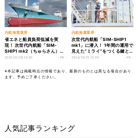
内航海運業界
内航海運業界
省エネと船員負荷低減を実
次世代内航船「SIM-SHIP1
現！ 次世代内航船「SIM-
mk1」に潜入！ 1年間の運用で
SHIP1 mk2（ちゅらさん）」
見えた“ミライ”をつくる鍵と
が竣工 - 船舶業界に革新をも
は
2025/01/28 10:00
- PR -
2024/10/15 12:00
- PR -
たらす技術とは？
※本記事は掲載時点の情報であり、最新のものとは異なる場合があり
ます。予めご了承ください。
人気記事ランキング