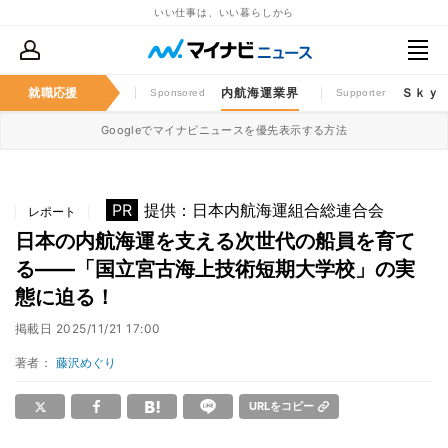
いい仕事は、いい暮らしから
のホンネ
就職応援
就活準備
内航海運業界
Ｓｋｙ
Sponsored
Supporter
Googleでマイナビニュースを優先表示する方法
PR
提供：日本内航海運組合総連合会
レポート
日本の内航海運を支える次世代の船員を育て
る——「国立宮古海上技術短期大学校」の実
態に迫る！
掲載日
2025/11/21 17:00
著者：
藤沢めぐり
URLをコピー