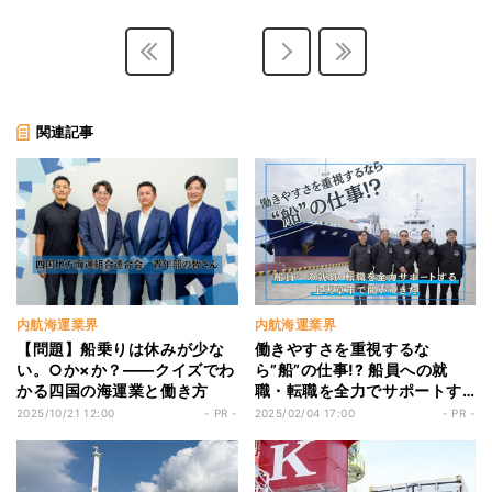
関連記事
内航海運業界
内航海運業界
【問題】船乗りは休みが少な
働きやすさを重視するな
い。○か×か？――クイズでわ
ら”船”の仕事!? 船員への就
かる四国の海運業と働き方
職・転職を全力でサポートす
る上天草市で聞いてきた
2025/10/21 12:00
- PR -
2025/02/04 17:00
- PR -