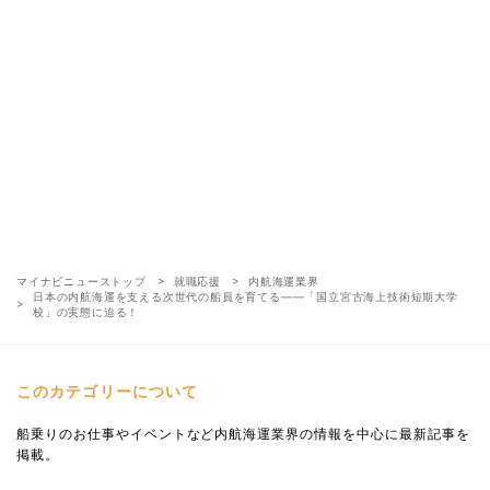
マイナビニューストップ
就職応援
内航海運業界
日本の内航海運を支える次世代の船員を育てる——「国立宮古海上技術短期大学
校」の実態に迫る！
このカテゴリーについて
船乗りのお仕事やイベントなど内航海運業界の情報を中心に最新記事を
掲載。