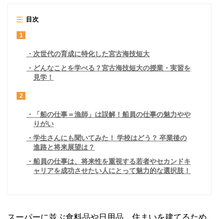
目次
1
次世代の育成に特化した宮古海技短大
どんなことを学べる？宮古海技短大の授業・実習を
見学！
2
「船の仕事＝漁師」は誤解！船員の仕事の魅力やや
りがい
学生さんにも聞いてみた！ 学校はどう？ 卒業後の
進路と将来展望は？
船員の仕事は、将来性を重視する若者やセカンドキ
ャリアを成功させたい人にとって魅力的な選択肢！
スーパーに並ぶ食料品や日用品、住まいを建てるため