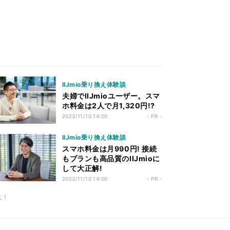
IIJmio乗り換え体験談
夫婦でIIJmioユーザー。スマ
ホ料金は2人で月1,320円!?
2023/11/10 14:00
- PR -
IIJmio乗り換え体験談
スマホ料金は月990円! 接続
もプランも高品質のIIJmioに
して大正解!
2023/11/10 14:00
- PR -
え！