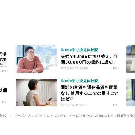
IIJmio乗り換え体験談
でき
夫婦でIIJmioに切り替え。年
マホ
間30,000円の節約に成功！
した！
2025/04/16 12:00
- PR -
- PR -
IIJmio乗り換え体験談
通話の音質も通信品質も問題
低価
なし 使用する上での困りごと
はゼロ
- PR -
2023/11/10 14:00
- PR -
体験談
リーズナブルでもきちんとつながる。やっぱり安心のIIJmioにeSIMで簡単乗り換