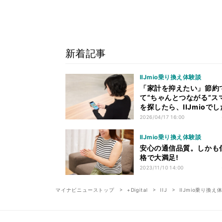
新着記事
IIJmio乗り換え体験談
「家計を抑えたい」節約
て“ちゃんとつながる”ス
を探したら、IIJmioで
2026/04/17 16:00
IIJmio乗り換え体験談
安心の通信品質。しかも
格で大満足!
2023/11/10 14:00
マイナビニューストップ
+Digital
IIJ
IIJmio乗り換え