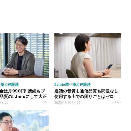
乗り換え体験談
IIJmio乗り換え体験談
金は月990円! 接続もプ
通話の音質も通信品質も問題なし
品質のIIJmioにして大正
使用する上での困りごとはゼロ
2023/11/10 14:00
- PR -
 14:00
- PR -