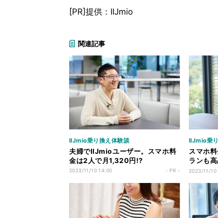
[PR]提供：IIJmio
関連記事
IIJmio乗り換え体験談
IIJmio
夫婦でIIJmioユーザー。スマホ料
スマホ料
金は2人で月1,320円!?
ランも高
解!
2023/11/10 14:00
- PR -
2023/11/10