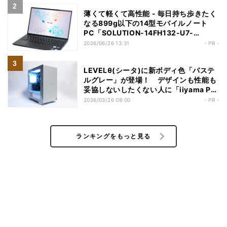
薄くて軽くて高性能 - 毎日持ち歩きたく
なる899g以下の14型モバイルノート
PC「SOLUTION-14FH132-U7-
UCSX」
2026/06/26 13:31
- PR -
LEVELθ(シータ)に新ボディ色「パステ
ルグレー」が登場！ デザインも性能も
妥協しないしたくない人に「iiyama PC
LEVEL-M1AM-R77-RKX」
2026/03/26 08:00
- PR -
ランキングをもっと見る