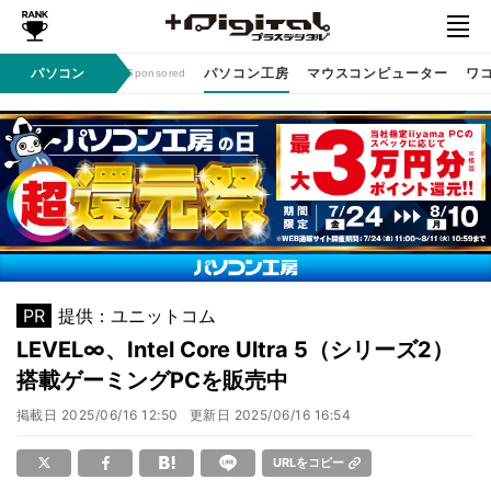
ン / イベント
パソコン
パソコン工房
マウスコンピューター
ワ
Sponsored
PR
提供：ユニットコム
LEVEL∞、Intel Core Ultra 5（シリーズ2）
搭載ゲーミングPCを販売中
掲載日
2025/06/16 12:50
更新日
2025/06/16 16:54
URLをコピー