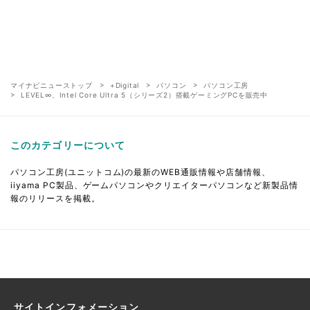
マイナビニューストップ
+Digital
パソコン
パソコン工房
LEVEL∞、Intel Core Ultra 5（シリーズ2）搭載ゲーミングPCを販売中
このカテゴリーについて
パソコン工房(ユニットコム)の最新のWEB通販情報や店舗情報、
iiyama PC製品、ゲームパソコンやクリエイターパソコンなど新製品情
報のリリースを掲載。
サイトインフォメーション