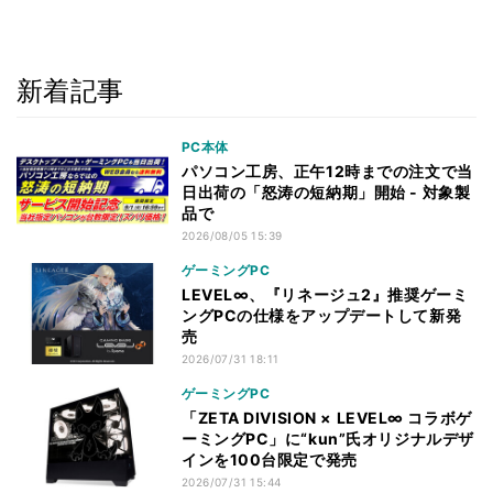
新着記事
PC本体
パソコン工房、正午12時までの注文で当
日出荷の「怒涛の短納期」開始 - 対象製
品で
2026/08/05 15:39
ゲーミングPC
LEVEL∞、『リネージュ2』推奨ゲーミ
ングPCの仕様をアップデートして新発
売
2026/07/31 18:11
ゲーミングPC
「ZETA DIVISION × LEVEL∞ コラボゲ
ーミングPC」に“kun”氏オリジナルデザ
インを100台限定で発売
2026/07/31 15:44