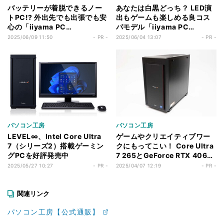
バッテリーが着脱できるノー
あなたは白黒どっち？ LED演
トPC!? 外出先でも出張でも安
出もゲームも楽しめる良コス
心の「iiyama PC
パモデル「iiyama PC
SOLUTION-15FH129-i5-
LEVEL-M88H-225F-RLX」
2025/06/09 11:50
- PR -
2025/06/04 13:07
- PR -
UHPX」ならビジネスが止まら
を試す
ない
パソコン工房
パソコン工房
LEVEL∞、Intel Core Ultra
ゲームやクリエイティブワー
7（シリーズ2）搭載ゲーミン
クにもってこい！ Core Ultra
グPCを好評発売中
7 265とGeForce RTX 4060
搭載で23万円切りの「iiyama
2025/05/27 10:27
- PR -
2025/04/07 12:19
- PR -
PC LEVEL-M78H-265-
RLX」
関連リンク
パソコン工房【公式通販】