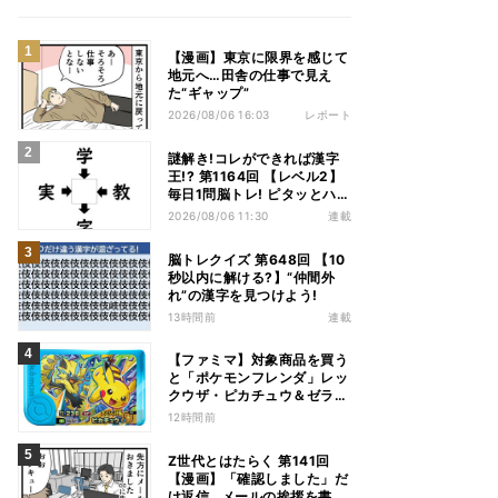
【漫画】東京に限界を感じて
地元へ…田舎の仕事で見え
た“ギャップ”
2026/08/06 16:03
レポート
謎解き!コレができれば漢字
王!? 第1164回 【レベル2】
毎日1問脳トレ! ピタッとハマ
る漢字はどれだ?
2026/08/06 11:30
連載
脳トレクイズ 第648回 【10
秒以内に解ける?】“仲間外
れ”の漢字を見つけよう!
13時間前
連載
【ファミマ】対象商品を買う
と「ポケモンフレンダ」レッ
クウザ・ピカチュウ＆ゼラオ
ラのスペシャルフレンダピッ
12時間前
クがもらえるキャンペーン
Z世代とはたらく 第141回
【漫画】「確認しました」だ
け返信…メールの挨拶を書か