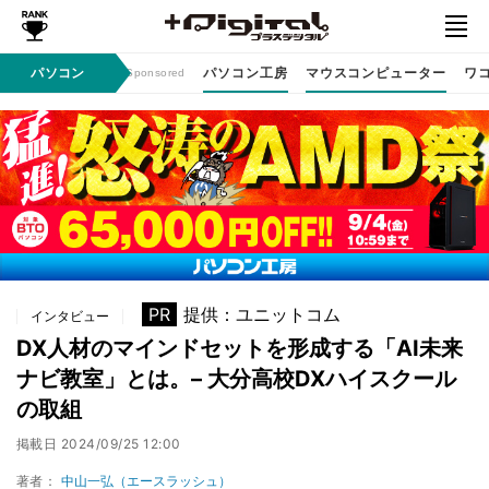
ン / イベント
パソコン
パソコン工房
マウスコンピューター
ワ
Sponsored
PR
提供：ユニットコム
インタビュー
DX人材のマインドセットを形成する「AI未来
ナビ教室」とは。– 大分高校DXハイスクール
の取組
掲載日
2024/09/25 12:00
著者：
中山一弘（エースラッシュ）