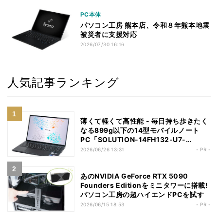
PC本体
パソコン工房 熊本店、令和８年熊本地震
被災者に支援対応
2026/07/30 16:16
人気記事ランキング
薄くて軽くて高性能 - 毎日持ち歩きたく
なる899g以下の14型モバイルノート
PC「SOLUTION-14FH132-U7-
UCSX」
2026/06/26 13:31
- PR -
あのNVIDIA GeForce RTX 5090
Founders Editionをミニタワーに搭載!
パソコン工房の超ハイエンドPCを試す
2026/06/15 18:53
- PR -