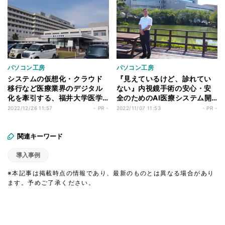
パソコン工房
パソコン工房
システムの仮想化・クラウド
『見えているけど、診れてい
移行など医療業界のデジタル
ない』内視鏡手術の安心・安
化を牽引する、福井大学医学
全のためのAI医療システム開
部附属病院 - 超小型パソコン
発にユニットコムが貢献
2022/12/26 11:57
- PR -
2022/11/07 11:53
- PR -
「NUC」導入でコストカット
とセキュリティ強化を実現！
関連キーワード
導入事例
※本記事は掲載時点の情報であり、最新のものとは異なる場合があり
ます。予めご了承ください。