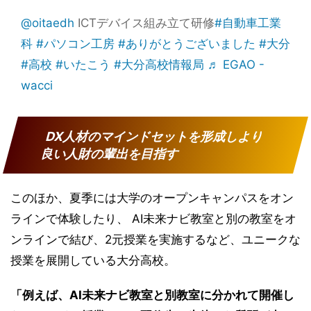
@oitaedh
ICTデバイス組み立て研修
#自動車工業
科
#パソコン工房
#ありがとうございました
#大分
#高校
#いたこう
#大分高校情報局
♬ EGAO -
wacci
DX人材のマインドセットを形成しより
良い人財の輩出を目指す
このほか、夏季には大学のオープンキャンパスをオン
ラインで体験したり、 AI未来ナビ教室と別の教室をオ
ンラインで結び、2元授業を実施するなど、ユニークな
授業を展開している大分高校。
「例えば、AI未来ナビ教室と別教室に分かれて開催し