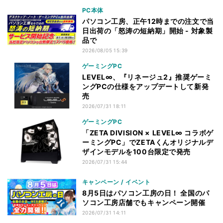
PC本体
パソコン工房、正午12時までの注文で当
日出荷の「怒涛の短納期」開始 - 対象製
品で
2026/08/05 15:39
ゲーミングPC
LEVEL∞、『リネージュ2』推奨ゲーミ
ングPCの仕様をアップデートして新発
売
2026/07/31 18:11
ゲーミングPC
「ZETA DIVISION × LEVEL∞ コラボゲ
ーミングPC」でZETAくんオリジナルデ
ザインモデルを100台限定で発売
2026/07/31 15:44
キャンペーン / イベント
8月5日はパソコン工房の日！ 全国のパ
ソコン工房店舗でもキャンペーン開催
2026/07/31 14:11