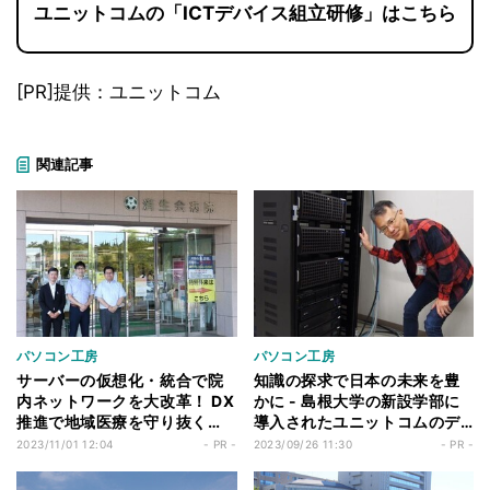
ユニットコムの「ICTデバイス組立研修」はこちら
[PR]提供：ユニットコム
関連記事
パソコン工房
パソコン工房
サーバーの仮想化・統合で院
知識の探求で日本の未来を豊
内ネットワークを大改革！ DX
かに - 島根大学の新設学部に
推進で地域医療を守り抜く
導入されたユニットコムのデ
「済生会兵庫県病院」
ィープラーニング支援サーバ
2023/11/01 12:04
- PR -
2023/09/26 11:30
- PR -