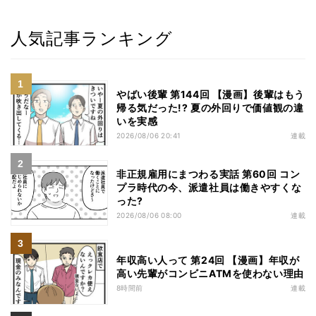
人気記事ランキング
やばい後輩 第144回 【漫画】後輩はもう
帰る気だった!? 夏の外回りで価値観の違
いを実感
2026/08/06 20:41
連載
非正規雇用にまつわる実話 第60回 コン
プラ時代の今、派遣社員は働きやすくな
った?
2026/08/06 08:00
連載
年収高い人って 第24回 【漫画】年収が
高い先輩がコンビニATMを使わない理由
8時間前
連載