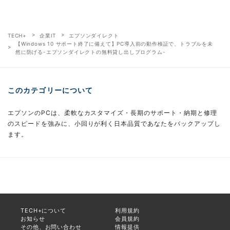
TECH+
企業IT
エプソンダイレクト
【Windows 10 サポート終了に備えて】PC導入前の動作検証で、トラブルを未
然に防げる-エプソンダイレクトの無料貸し出しプログラム-
このカテゴリーについて
エプソンのPCは、柔軟なカスタマイズ・長期のサポート・納期と修理
のスピードを強みに、小回りが利く日本品質であなたをバックアップし
ます。
TECH+について
利用規約
お知らせ
会員規約
その他、お問い合わせ
情報提供