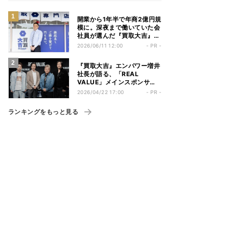
開業から1年半で年商2億円規
模に。深夜まで働いていた会
社員が選んだ『買取大吉』と
いう働き方
2026/06/11 12:00
- PR -
『買取大吉』エンパワー増井
社長が語る、「REAL
VALUE」メインスポンサー
就任の真意と「持たざる者」
2026/04/22 17:00
- PR -
へのエール
ランキングをもっと見る