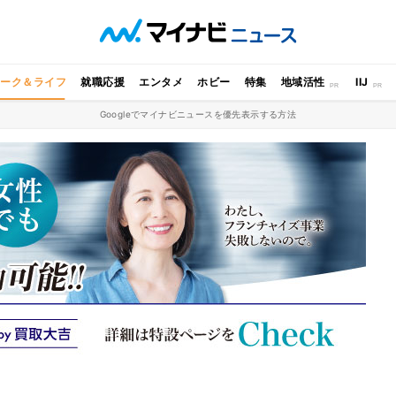
ワーク＆ライフ
就職応援
エンタメ
ホビー
特集
地域活性
IIJ
Googleでマイナビニュースを優先表示する方法