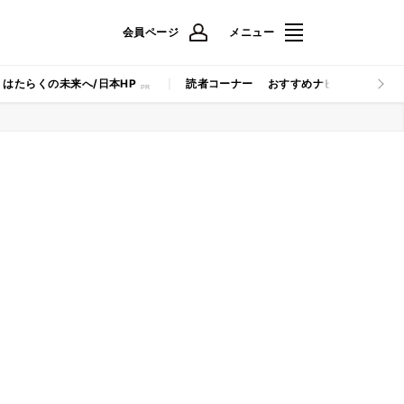
会員ページ
メニュー
はたらくの未来へ/日本HP
読者コーナー
おすすめナビ
マイナビB