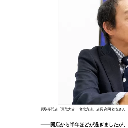
買取専門店「買取大吉 一宮北方店」店長 髙間 鉄也さん
――開店から半年ほどが過ぎましたが、