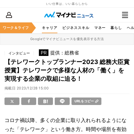
いい仕事は、いい暮らしから
ワーク＆ライフ
キャリア
ビジネススキル
マネー
暮らし
ヘ
Googleでマイナビニュースを優先表示する方法
PR
提供：総務省
インタビュー
【テレワークトップランナー2023 総務大臣賞
授賞】テレワークで多様な人材の「働く」を
実現する企業の取組に迫る！
掲載日
2023/12/28 15:00
URLをコピー
コロナ禍以降、多くの企業に取り入れられるようにな
った「テレワーク」という働き方。時間や場所を有効