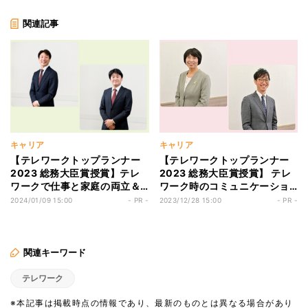
関連記事
キャリア
キャリア
【テレワークトップランナー
【テレワークトップランナー
2023 総務大臣賞授賞】テレ
2023 総務大臣賞授賞】 テレ
ワークで仕事と家庭の両立＆
ワーク時のコミュニケーショ
優秀な人材確保を実現した企
ン面・マネジメント面の課題
2024/01/09 15:00
- PR -
2023/12/28 15:00
- PR -
業に迫る！
解決に取り組む企業に迫る！
関連キーワード
テレワーク
※本記事は掲載時点の情報であり、最新のものとは異なる場合があり