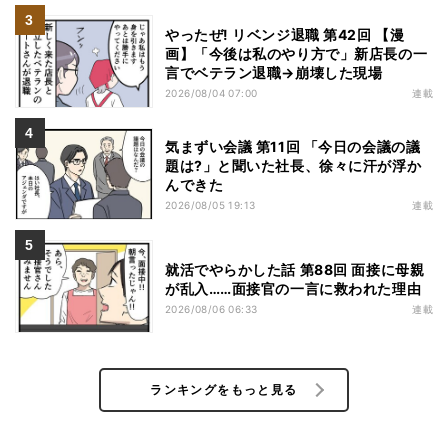
やったぜ! リベンジ退職 第42回 【漫
画】「今後は私のやり方で」新店長の一
言でベテラン退職→崩壊した現場
2026/08/04 07:00
連載
気まずい会議 第11回 「今日の会議の議
題は?」と聞いた社長、徐々に汗が浮か
んできた
2026/08/05 19:13
連載
就活でやらかした話 第88回 面接に母親
が乱入……面接官の一言に救われた理由
2026/08/06 06:33
連載
ランキングをもっと見る