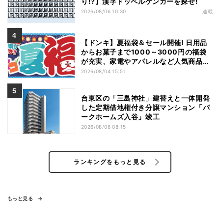
り!?】漢字ドッペルゲンガーを探せ!
2026/08/06 10:30
連載
【ドンキ】夏福袋＆セール開催! 日用品
からお菓子まで1000～3000円の福袋
が充実、家電やアパレルなど人気商品も
特価
2026/08/04 15:51
台東区の「三島神社」建替えと一体開発
した定期借地権付き分譲マンション「パ
ークホームズ入谷」竣工
2026/08/06 08:15
ランキングをもっと見る
もっと見る