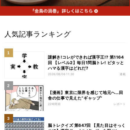
人気記事ランキング
謎解き!コレができれば漢字王!? 第1164
回 【レベル2】毎日1問脳トレ! ピタッと
ハマる漢字はどれだ?
2026/08/06 11:30
連載
【漫画】東京に限界を感じて地元へ…田
舎の仕事で見えた“ギャップ”
22時間前
レポート
脳トレクイズ 第647回 【見た目はそっく