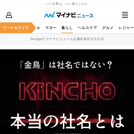
いい仕事は、いい暮らしから
ャリア
ワーク＆ライフ
ビジネススキル
マネー
暮らし
ヘルスケア
グルメ
レジャー
Googleでマイナビニュースを優先表示する方法