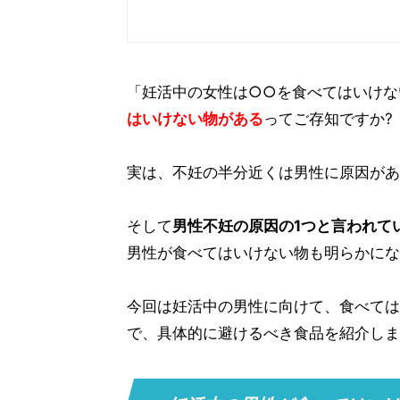
5.大量の大豆製品
6.メチル水銀を多く含む魚
7.アルコール類
「妊活中の女性は○○を食べてはいけな
8.清涼飲料水
はいけない物がある
ってご存知ですか?
9.ブラックコーヒーやお茶以外の
10.コンビニやスーパーのプラスチ
実は、不妊の半分近くは男性に原因があ
妊活中は男性も食べてはいけない物がた
そして
男性不妊の原因の1つと言われて
男性が食べてはいけない物も明らかにな
今回は妊活中の男性に向けて、食べては
で、具体的に避けるべき食品を紹介しま