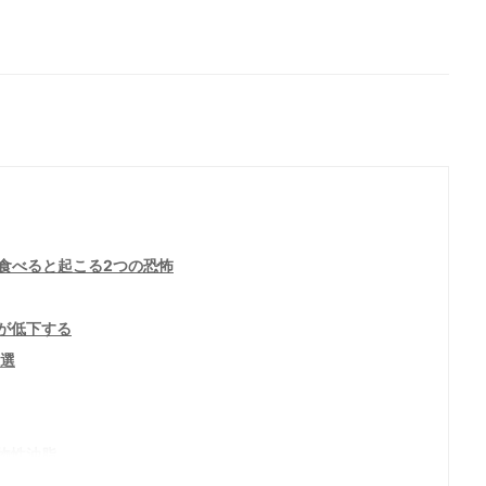
食べると起こる2つの恐怖
が低下する
0選
物性油脂