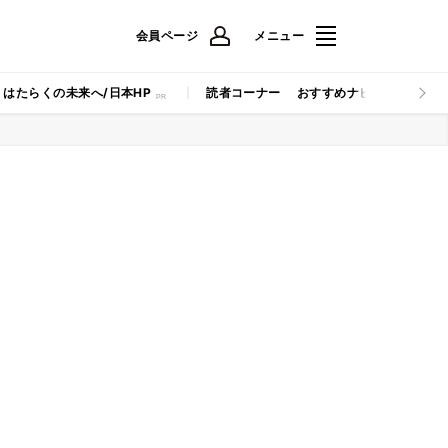
会員ページ
メニュー
はたらくの未来へ/日本HP
読者コーナー
おすすめナビ
マイナビB