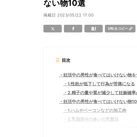
ない物10選​
掲載日
2023/05/22 17:00
URLをコピー
目次
妊活中の男性が食べてはいけない物を
1.性欲が低下して行為が苦痛になる
2.精子の量や質が減少して妊娠確率
妊活中の男性が食べてはいけない物1
1.ハムやベーコンなどの加工肉
2.乳脂肪分の多いの乳製品
3.マーガリンやフレッシュなどの植
4.糖質と脂質の高いお菓子