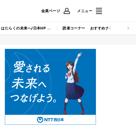
会員ページ
メニュー
はたらくの未来へ/日本HP
読者コーナー
おすすめナビ
マイナビB