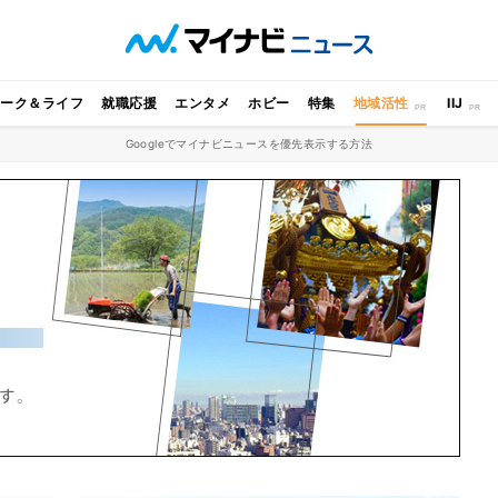
ワーク＆ライフ
就職応援
エンタメ
ホビー
特集
地域活性
IIJ
Googleでマイナビニュースを優先表示する方法