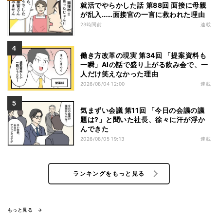
就活でやらかした話 第88回 面接に母親
が乱入……面接官の一言に救われた理由
23時間前
連載
働き方改革の現実 第34回 「提案資料も
一瞬」AIの話で盛り上がる飲み会で、一
人だけ笑えなかった理由
2026/08/04 12:00
連載
気まずい会議 第11回 「今日の会議の議
題は?」と聞いた社長、徐々に汗が浮か
んできた
2026/08/05 19:13
連載
ランキングをもっと見る
もっと見る