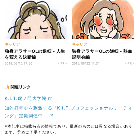
キャリア
キャリア
独身アラサーOLの逆転 - 人生
独身アラサーOLの逆転 - 熱血
を変える決断編
説明会編
2015/06/12 17:56
- PR -
2015/06/22 17:31
- PR -
関連リンク
K.I.T.虎ノ門大学院
知的好奇心を刺激する『K.I.T.プロフェッショナルミーティ
ング』定期開催中！
※本記事は掲載時点の情報であり、最新のものとは異なる場合があり
ます。予めご了承ください。