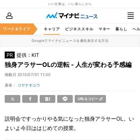
いい仕事は、いい暮らしから
ワーク＆ライフ
キャリア
ビジネススキル
マネー
暮らし
ヘ
Googleでマイナビニュースを優先表示する方法
PR
提供：KIT
独身アラサーOLの逆転 - 人生が変わる予感編
掲載日
2015/07/01 11:00
著者：
コヤナギユウ
URLをコピー
説明会ですっかりやる気になった独身アラサーOL。い
よいよ今日ははじめての授業。