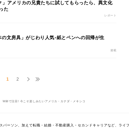
ク」アメリカの兄貴たちに試してもらったら、異文化
った
レポート
本の文房具」がじわり人気‐紙とペンへの回帰が生
連載
1
2
W杯で注目! 今こそ楽しみたいアメリカ・カナダ・メキシコ
スパーソン、加えて転職・結婚・不動産購入・セカンドキャリアなど、ライ