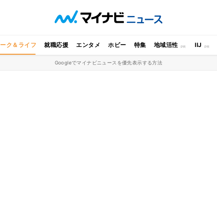
ワーク＆ライフ
就職応援
エンタメ
ホビー
特集
地域活性
IIJ
Googleでマイナビニュースを優先表示する方法