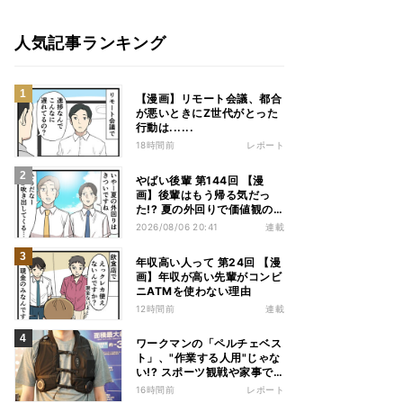
人気記事ランキング
【漫画】リモート会議、都合
が悪いときにZ世代がとった
行動は......
18時間前
レポート
やばい後輩 第144回 【漫
画】後輩はもう帰る気だっ
た!? 夏の外回りで価値観の
違いを実感
2026/08/06 20:41
連載
年収高い人って 第24回 【漫
画】年収が高い先輩がコンビ
ニATMを使わない理由
12時間前
連載
ワークマンの「ペルチェベス
ト」、"作業する人用"じゃな
い!? スポーツ観戦や家事で
の熱中症&冷え対策に――話
16時間前
レポート
題の商品を徹底検証