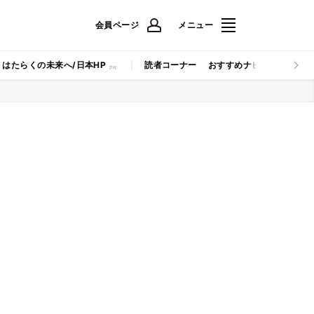
会員ページ
メニュー
はたらくの未来へ/日本HP
読者コーナー
おすすめナビ
マイナビB