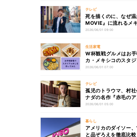
テレビ
死を描くのに、なぜ温
MOVIE』に流れるメ
2026/06/01 09:00
生活家電
W杯観戦グルメはお手
カ・メキシコのスタジ
2026/06/01 07:00
テレビ
孤児のトラウマ、村社
ナダの名作『赤毛のア
2026/06/01 05:00
暮らし
アメリカのダイソー、
と品ぞろえを徹底比較