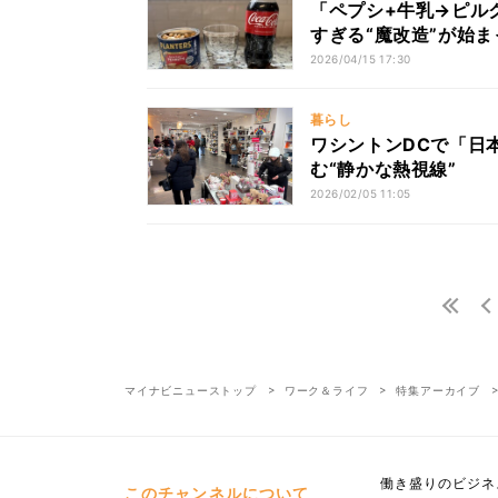
「ペプシ+牛乳→ピル
すぎる“魔改造”が始ま
2026/04/15 17:30
暮らし
ワシントンDCで「日
む“静かな熱視線”
2026/02/05 11:05
マイナビニューストップ
ワーク＆ライフ
特集アーカイブ
働き盛りのビジネ
このチャンネルについて