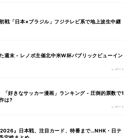
初戦「日本×ブラジル」フジテレビ系で地上波生中継
た週末 - レノボ主催北中米W杯パブリックビューイン
レポート
】「好きなサッカー漫画」ランキング - 圧倒的票数で1
作は?
レポート
プ2026』日本戦、注目カード、特番まで…NHK・日テ
継予定総まとめ