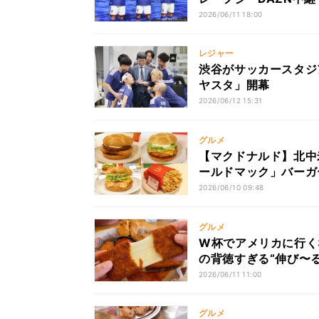
2026/06/11 18:00
レジャー
渋谷がサッカースタジ
ヤスタ」開幕
2026/06/12 15:31
グルメ
【マクドナルド】北中米
ールドマック」バーガ
賛
2026/06/10 09:48
グルメ
W杯でアメリカに行くなら何
の背徳すぎる“伸び〜
2026/06/11 11:00
グルメ