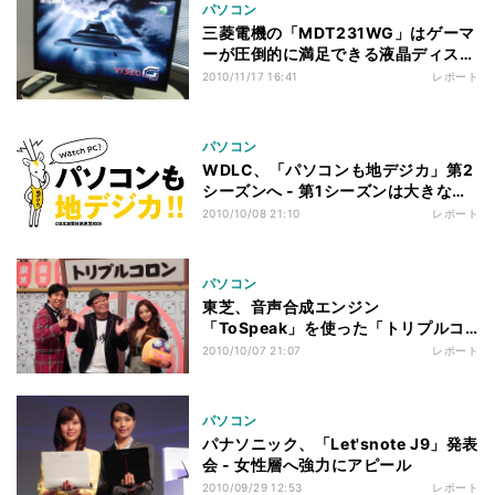
パソコン
三菱電機の「MDT231WG」はゲーマ
ーが圧倒的に満足できる液晶ディスプ
レイ
2010/11/17 16:41
レポート
パソコン
WDLC、「パソコンも地デジカ」第2
シーズンへ - 第1シーズンは大きな成
果
2010/10/08 21:10
レポート
パソコン
東芝、音声合成エンジン
「ToSpeak」を使った「トリプルコ
ロンの謎かけ道場」
2010/10/07 21:07
レポート
パソコン
パナソニック、「Let'snote J9」発表
会 - 女性層へ強力にアピール
2010/09/29 12:53
レポート