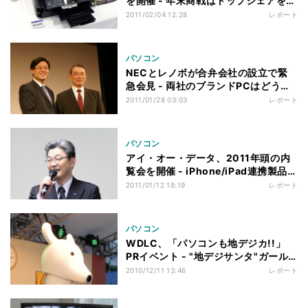
を開催 - 年末商戦はトップシェアを獲
得
2011/02/04 12:28
レポート
パソコン
NECとレノボが合弁会社の設立で緊
急会見 - 両社のブランドPCはどうな
る?
2011/01/28 03:03
レポート
パソコン
アイ・オー・データ、2011年頭の内
覧会を開催 - iPhone/iPad連携製品な
ど
2011/01/12 18:19
レポート
パソコン
WDLC、「パソコンも地デジカ!!」
PRイベント - "地デジサンタ"ガール
ズ出陣
2010/12/11 13:46
レポート