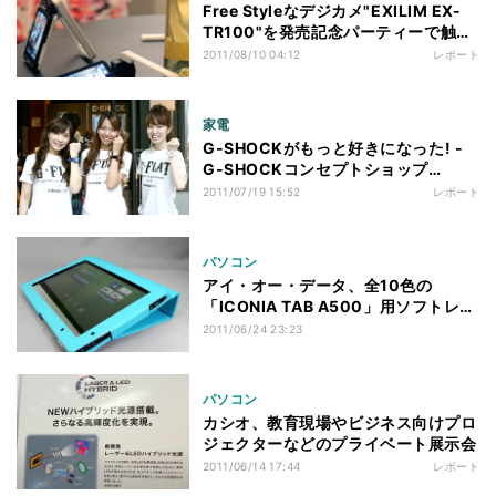
Free Styleなデジカメ"EXILIM EX-
TR100"を発売記念パーティーで触り
まくる
2011/08/10 04:12
レポート
家電
G-SHOCKがもっと好きになった! -
G-SHOCKコンセプトショップ
「EDGE」が4周年
2011/07/19 15:52
レポート
パソコン
アイ・オー・データ、全10色の
「ICONIA TAB A500」用ソフトレザ
ーケース
2011/06/24 23:23
パソコン
カシオ、教育現場やビジネス向けプロ
ジェクターなどのプライベート展示会
2011/06/14 17:44
レポート