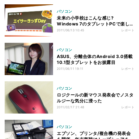
パソコン
未来の小学校はこんな感じ?
Windows 7のタブレットPCで楽しい
授業を体験
2011/06/13 10:45
レポート
パソコン
ASUS、分離合体のAndroid 3.0搭載
10.1型タブレットをお披露目
2011/06/11 19:11
レポート
パソコン
ロジクールの新マウス発表会でノスタ
ルジーな気分に浸った
2011/02/17 21:48
レポート
パソコン
エプソン、プリンタ/複合機の発表会