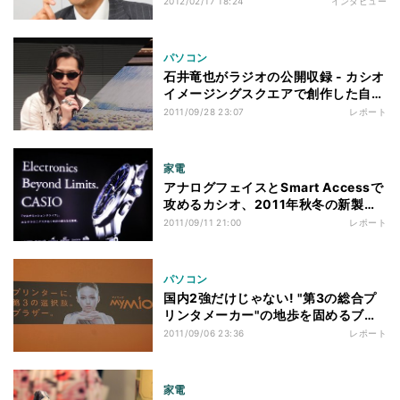
2012/02/17 18:24
インタビュー
パソコン
石井竜也がラジオの公開収録 - カシオ
イメージングスクエアで創作した自身
の作品を多数展示
2011/09/28 23:07
レポート
家電
アナログフェイスとSmart Accessで
攻めるカシオ、2011年秋冬の新製品
ウオッチ発表会
2011/09/11 21:00
レポート
パソコン
国内2強だけじゃない! "第3の総合プ
リンタメーカー"の地歩を固めるブラ
ザー
2011/09/06 23:36
レポート
家電