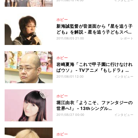
2011/06/10 14:00
インタビュー
ホビー
新海誠監督が音楽面から『星を追う子
ども』を解説 - 星を追う子どもスペシ
ャルナイト Vol.1
2011/06/05 21:00
レポート
ホビー
岩崎夏海「これで甲子園に行けなけれ
ばウソ」 - TVアニメ『もしドラ』、
キッズステーションで6月27日より放
2011/06/01 12:00
インタビュー
送開始
ホビー
堀江由衣「ようこそ、ファンタジーの
世界へ!」 - 13thシングル
「PRESENTER」リリース
2011/05/27 00:00
インタビュー
ホビー