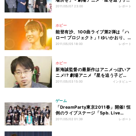
も』初日舞台挨拶
2011/05/07 23:00
レポート
ホビー
能登有沙、100曲ライブ第2弾は「ハ
ロー! プロジェクト」! ゆいかおり、
三澤紗千香がサポート
2011/05/05 18:00
レポート
ホビー
新海誠監督の最新作はアニメっぽいア
ニメ!? 劇場アニメ『星を追う子ど
も』、5月7日公開
2011/05/03 15:00
インタビュー
ゲーム
「DreamParty東京2011春」開催! 恒
例のライブステージ「5pb. Live
Stage!」は7組のアーティストが参戦
2011/05/02 01:39
レポート