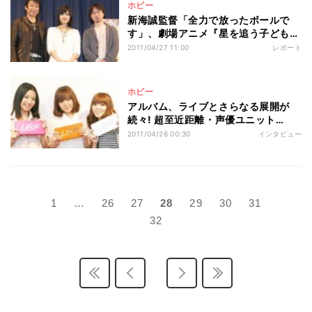
ホビー
新海誠監督「全力で放ったボールで
す」、劇場アニメ『星を追う子ども』
特別試写会
2011/04/27 11:00
レポート
ホビー
アルバム、ライブとさらなる展開が
続々! 超至近距離・声優ユニット
「LISP」、1stアルバムが4/27リリー
2011/04/26 00:30
インタビュー
ス
1
…
26
27
28
29
30
31
32