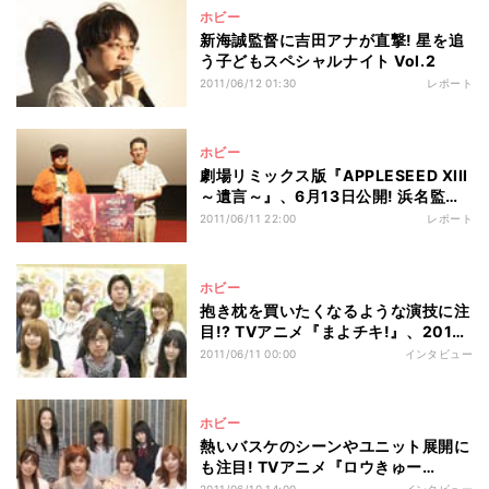
ホビー
新海誠監督に吉田アナが直撃! 星を追
う子どもスペシャルナイト Vol.2
2011/06/12 01:30
レポート
ホビー
劇場リミックス版『APPLESEED XIII
～遺言～』、6月13日公開! 浜名監督
と藤咲氏が語る作品の魅力
2011/06/11 22:00
レポート
ホビー
抱き枕を買いたくなるような演技に注
目!? TVアニメ『まよチキ!』、2011
年7月より放送開始
2011/06/11 00:00
インタビュー
ホビー
熱いバスケのシーンやユニット展開に
も注目! TVアニメ『ロウきゅー
ぶ!』、2011年7月より放送開始