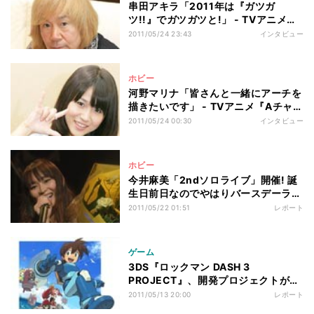
串田アキラ「2011年は『ガツガ
ツ!!』でガツガツと!」 - TVアニメ
『トリコ』OPテーマ「ガツガ
2011/05/24 23:43
インタビュー
ツ!!」、6月1日発売
ホビー
河野マリナ「皆さんと一緒にアーチを
描きたいです」 - TVアニメ『Aチャン
ネル』主題歌「Morning Arch」、5
2011/05/24 00:30
インタビュー
月25日発売
ホビー
今井麻美「2ndソロライブ」開催! 誕
生日前日なのでやはりバースデーライ
ブ!?
2011/05/22 01:51
レポート
ゲーム
3DS『ロックマン DASH 3
PROJECT』、開発プロジェクトが
着々と進行中
2011/05/13 20:00
レポート