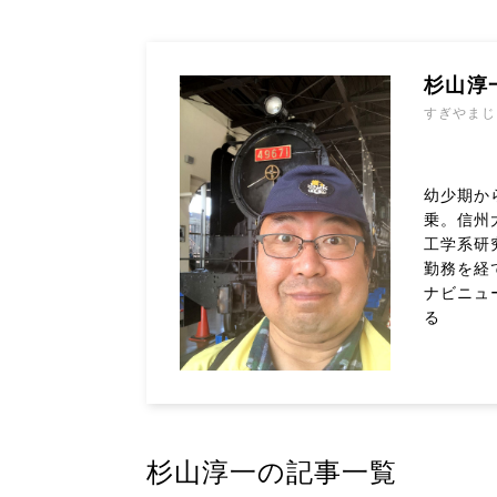
杉山淳
すぎやまじ
幼少期か
乗。信州
工学系研
勤務を経
ナビニュ
る
杉山淳一の記事一覧