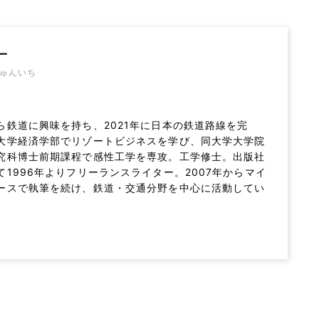
一
ゅんいち
ら鉄道に興味を持ち、2021年に日本の鉄道路線を完
大学経済学部でリゾートビジネスを学び、同大学大学院
究科博士前期課程で感性工学を専攻。工学修士。出版社
て1996年よりフリーランスライター。2007年からマイ
ースで執筆を続け、鉄道・交通分野を中心に活動してい