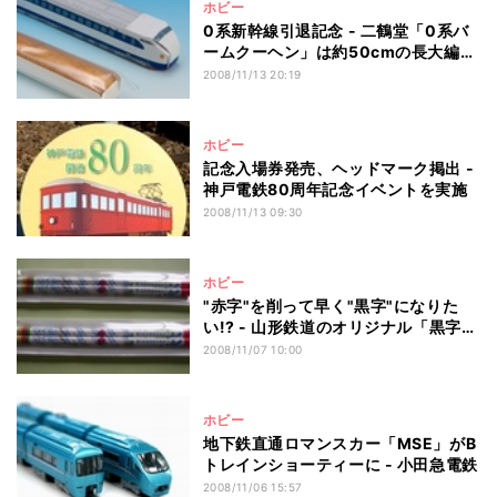
ホビー
0系新幹線引退記念 - 二鶴堂「0系バ
ームクーヘン」は約50cmの長大編
成!?
2008/11/13 20:19
ホビー
記念入場券発売、ヘッドマーク掲出 -
神戸電鉄80周年記念イベントを実施
2008/11/13 09:30
ホビー
"赤字"を削って早く"黒字"になりた
い!? - 山形鉄道のオリジナル「黒字鉛
筆」
2008/11/07 10:00
ホビー
地下鉄直通ロマンスカー「MSE」がB
トレインショーティーに - 小田急電鉄
2008/11/06 15:57