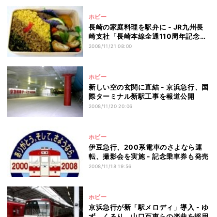
ホビー
長崎の家庭料理を駅弁に - JR九州長
崎支社「長崎本線全通110周年記念弁
当」
2008/11/21 08:00
ホビー
新しい空の玄関に直結 - 京浜急行、国
際ターミナル新駅工事を報道公開
2008/11/20 20:06
ホビー
伊豆急行、200系電車のさよなら運
転、撮影会を実施 - 記念乗車券も発売
2008/11/18 19:56
ホビー
京浜急行が新「駅メロディ」導入 - ゆ
ず、くるり、山口百恵らの楽曲を採用