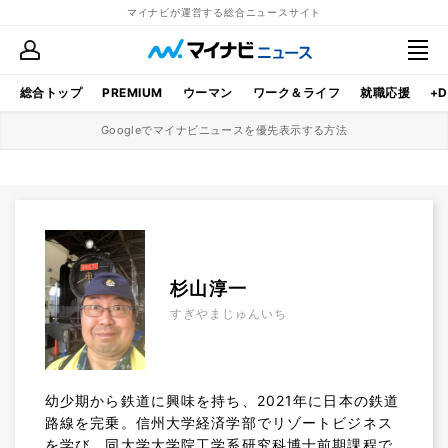
マイナビが運営する総合ニュースサイト
総合トップ
PREMIUM
ウーマン
ワーク＆ライフ
就職応援
+D
Googleでマイナビニュースを優先表示する方法
杉山淳一
すぎやまじゅんいち
幼少期から鉄道に興味を持ち、2021年に日本の鉄道
路線を完乗。信州大学経済学部でリゾートビジネス
を学び、同大学大学院工学系研究科博士前期課程で