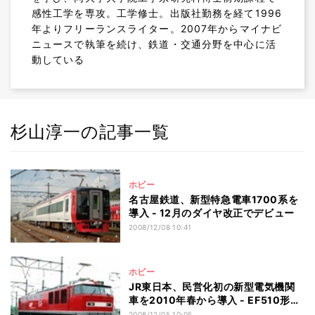
感性工学を専攻。工学修士。出版社勤務を経て1996
年よりフリーランスライター。2007年からマイナビ
ニュースで執筆を続け、鉄道・交通分野を中心に活
動している
杉山淳一の記事一覧
ホビー
名古屋鉄道、新型特急電車1700系を
導入 - 12月のダイヤ改正でデビュー
2008/12/08 10:41
ホビー
JR東日本、民営化初の新型電気機関
車を2010年春から導入 - EF510形を
15両
2008/12/05 10:05