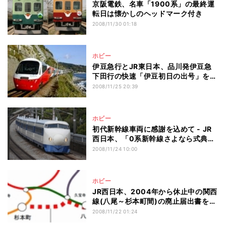
京阪電鉄、名車「1900系」の最終運
転日は懐かしのヘッドマーク付き
2008/11/30 01:18
ホビー
伊豆急行とJR東日本、品川発伊豆急
下田行の快速「伊豆初日の出号」を運
転!
2008/11/25 20:39
ホビー
初代新幹線車両に感謝を込めて - JR
西日本、「0系新幹線さよなら式典」
実施
2008/11/24 10:00
ホビー
JR西日本、2004年から休止中の関西
線(八尾～杉本町間)の廃止届出書を提
出
2008/11/22 01:24