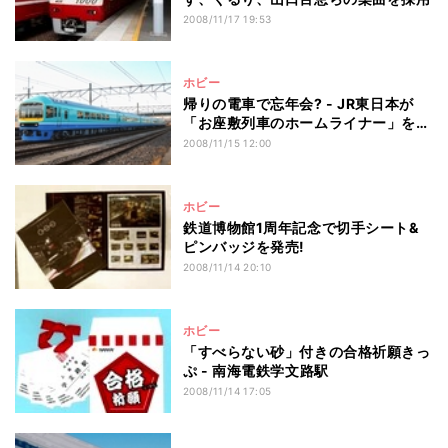
2008/11/17 19:53
ホビー
帰りの電車で忘年会? - JR東日本が
「お座敷列車のホームライナー」を運
行
2008/11/15 12:00
ホビー
鉄道博物館1周年記念で切手シート&
ピンバッジを発売!
2008/11/14 20:10
ホビー
「すべらない砂」付きの合格祈願きっ
ぷ - 南海電鉄学文路駅
2008/11/14 17:05