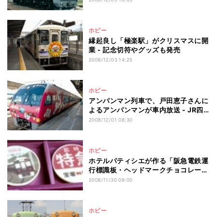
ホビー
縁起良し「極楽駅」がクリスマスに開
業 - 記念切符やグッズも発売
2008/12/03 14:25
ホビー
アンパンマン列車で、戸田恵子さんに
よるアンパンマンが車内放送 - JR四
国
2008/12/01 08:30
ホビー
ホテルパティシエが作る「阪急電鉄運
行標識板・ヘッドマークチョコレー
ト」
2008/11/30 09:00
ホビー