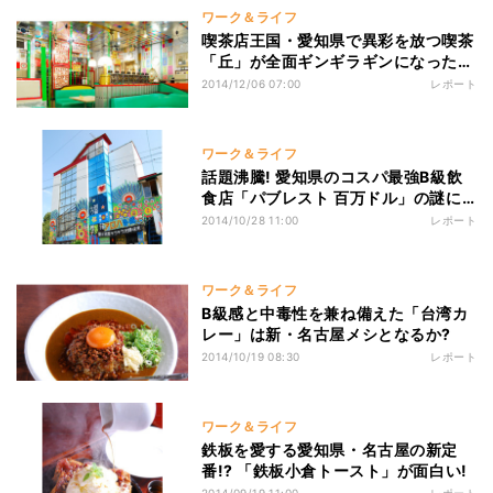
ワーク＆ライフ
喫茶店王国・愛知県で異彩を放つ喫茶
「丘」が全面ギンギラギンになった理
由
2014/12/06 07:00
レポート
ワーク＆ライフ
話題沸騰! 愛知県のコスパ最強B級飲
食店「パブレスト 百万ドル」の謎に
迫る
2014/10/28 11:00
レポート
ワーク＆ライフ
B級感と中毒性を兼ね備えた「台湾カ
レー」は新・名古屋メシとなるか?
2014/10/19 08:30
レポート
ワーク＆ライフ
鉄板を愛する愛知県・名古屋の新定
番!? 「鉄板小倉トースト」が面白い!