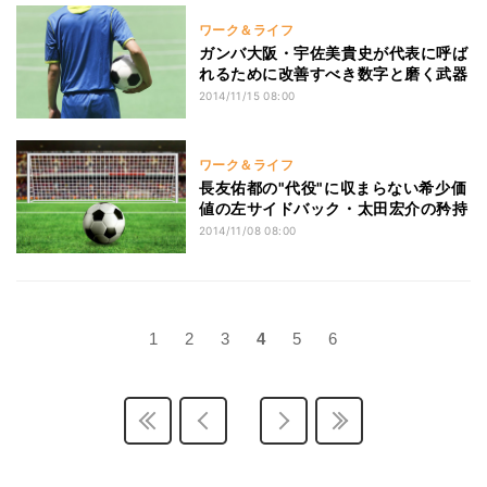
ワーク＆ライフ
ガンバ大阪・宇佐美貴史が代表に呼ば
れるために改善すべき数字と磨く武器
2014/11/15 08:00
ワーク＆ライフ
長友佑都の"代役"に収まらない希少価
値の左サイドバック・太田宏介の矜持
2014/11/08 08:00
1
2
3
4
5
6