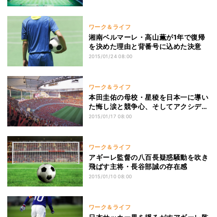
ワーク＆ライフ
湘南ベルマーレ・高山薫が1年で復帰
を決めた理由と背番号に込めた決意
2015/01/24 08:00
ワーク＆ライフ
本田圭佑の母校・星稜を日本一に導い
た悔し涙と競争心、そしてアクシデン
ト
2015/01/17 08:00
ワーク＆ライフ
アギーレ監督の八百長疑惑騒動を吹き
飛ばす主将・長谷部誠の存在感
2015/01/10 08:00
ワーク＆ライフ