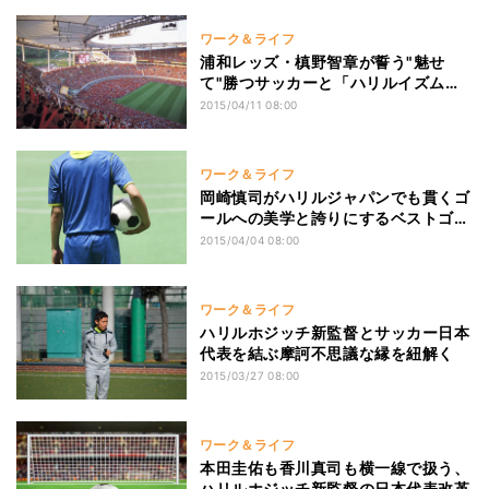
ワーク＆ライフ
浦和レッズ・槙野智章が誓う"魅せ
て"勝つサッカーと「ハリルイズム」
の実践
2015/04/11 08:00
ワーク＆ライフ
岡崎慎司がハリルジャパンでも貫くゴ
ールへの美学と誇りにするベストゴー
ル
2015/04/04 08:00
ワーク＆ライフ
ハリルホジッチ新監督とサッカー日本
代表を結ぶ摩訶不思議な縁を紐解く
2015/03/27 08:00
ワーク＆ライフ
本田圭佑も香川真司も横一線で扱う、
ハリルホジッチ新監督の日本代表改革