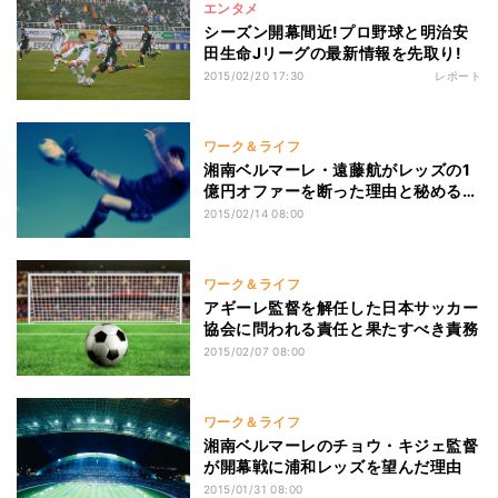
エンタメ
シーズン開幕間近!プロ野球と明治安
田生命Jリーグの最新情報を先取り!
2015/02/20 17:30
レポート
ワーク＆ライフ
湘南ベルマーレ・遠藤航がレッズの1
億円オファーを断った理由と秘める覚
悟
2015/02/14 08:00
ワーク＆ライフ
アギーレ監督を解任した日本サッカー
協会に問われる責任と果たすべき責務
2015/02/07 08:00
ワーク＆ライフ
湘南ベルマーレのチョウ・キジェ監督
が開幕戦に浦和レッズを望んだ理由
2015/01/31 08:00