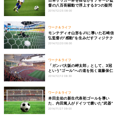
日本サッカー界を揺るがすアギーレ監
督の八百長騒動で浮上する3つの疑問
2014/12/25 08:00
ワーク＆ライフ
モンテディオ山形をJ1に導いた石崎信
弘監督の"感動"を生みだすフィジテク
2014/12/20 08:00
ワーク＆ライフ
「ガンバ大阪の岬太郎」として、3冠
という"ゴール"への道を拓く遠藤保仁
2014/12/12 08:30
ワーク＆ライフ
本田圭佑の新生代表初ゴールを導い
た、内田篤人がドイツで磨いた"武器"
2014/11/27 09:00