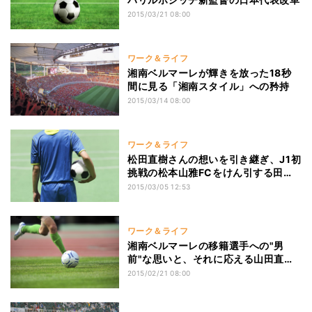
2015/03/21 08:00
ワーク＆ライフ
湘南ベルマーレが輝きを放った18秒
間に見る「湘南スタイル」への矜持
2015/03/14 08:00
ワーク＆ライフ
松田直樹さんの想いを引き継ぎ、J1初
挑戦の松本山雅FCをけん引する田中
隼磨
2015/03/05 12:53
ワーク＆ライフ
湘南ベルマーレの移籍選手への"男
前"な思いと、それに応える山田直輝
の心
2015/02/21 08:00