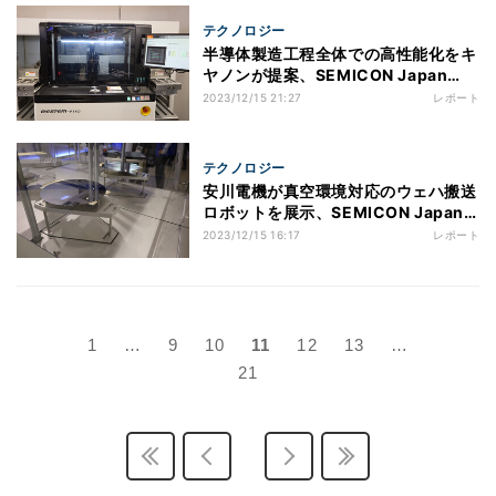
テクノロジー
半導体製造工程全体での高性能化をキ
ヤノンが提案、SEMICON Japan
2023
2023/12/15 21:27
レポート
テクノロジー
安川電機が真空環境対応のウェハ搬送
ロボットを展示、SEMICON Japan
2023
2023/12/15 16:17
レポート
1
…
9
10
11
12
13
…
21