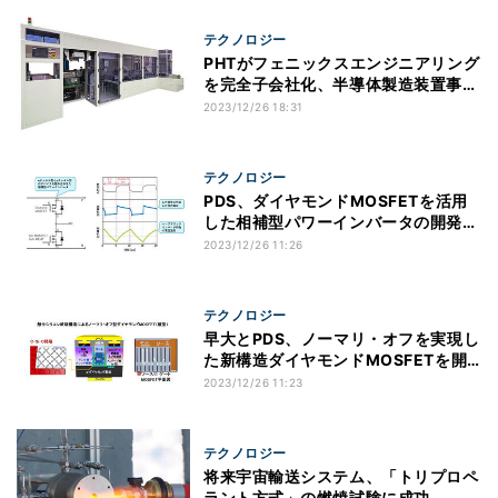
テクノロジー
PHTがフェニックスエンジニアリング
を完全子会社化、半導体製造装置事業
を推進
2023/12/26 18:31
テクノロジー
PDS、ダイヤモンドMOSFETを活用
した相補型パワーインバータの開発に
着手
2023/12/26 11:26
テクノロジー
早大とPDS、ノーマリ・オフを実現し
た新構造ダイヤモンドMOSFETを開
発
2023/12/26 11:23
テクノロジー
将来宇宙輸送システム、「トリプロペ
ラント方式」の燃焼試験に成功