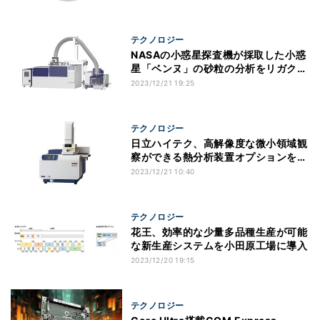
テクノロジー
NASAの小惑星探査機が採取した小惑
星「ベンヌ」の砂粒の分析をリガクが
実施
2023/12/21 19:25
テクノロジー
日立ハイテク、高解像度な微小領域観
察ができる熱分析装置オプションを発
売
2023/12/21 10:40
テクノロジー
花王、効率的な少量多品種生産が可能
な新生産システムを小田原工場に導入
2023/12/20 19:15
テクノロジー