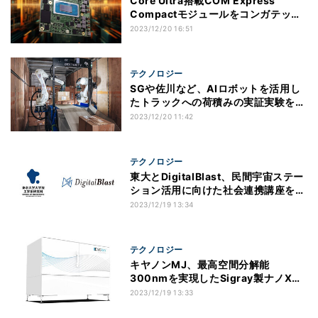
Core Ultra搭載COM Express
Compactモジュールをコンガテック
が発売
2023/12/20 16:51
テクノロジー
SGや佐川など、AIロボットを活用し
たトラックへの荷積みの実証実験を開
始
2023/12/20 11:42
テクノロジー
東大とDigitalBlast、民間宇宙ステー
ション活用に向けた社会連携講座を開
設
2023/12/19 13:34
テクノロジー
キヤノンMJ、最高空間分解能
300nmを実現したSigray製ナノX線
CT装置を発売
2023/12/19 13:33