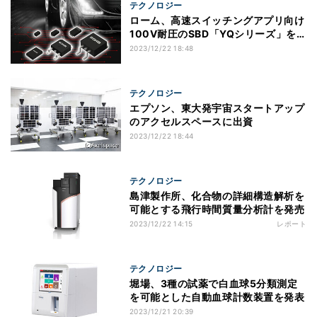
テクノロジー
ローム、高速スイッチングアプリ向け
100V耐圧のSBD「YQシリーズ」を
開発
2023/12/22 18:48
テクノロジー
エプソン、東大発宇宙スタートアップ
のアクセルスペースに出資
2023/12/22 18:44
テクノロジー
島津製作所、化合物の詳細構造解析を
可能とする飛行時間質量分析計を発売
2023/12/22 14:15
レポート
テクノロジー
堀場、3種の試薬で白血球5分類測定
を可能とした自動血球計数装置を発表
2023/12/21 20:39