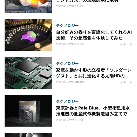
2023/12/26 11:22
テクノロジー
自分好みの香りを言語化してくれるAI
技術、その超感覚を体験してみた
2023/12/26 10:09
レポート
テクノロジー
家電を動かす影の立役者「ソルダーレ
ジスト」と共に進化する太陽HDの挑
戦
2023/12/25 08:09
レポート
テクノロジー
東京計器とPale Blue、小型衛星用水
推進機の量産試作機製造組み立てで協
業
2023/12/22 18:51