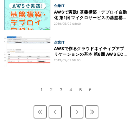
企業IT
AWSで実践! 基盤構築・デプロイ自動
化 第1回 マイクロサービスの基盤構築
／デプロイ自動化
2019/05/02 08:00
企業IT
AWSで作るクラウドネイティブアプ
リケーションの基本 第8回 AWS ECS
上に構築するSpringアプリケーショ
2019/05/01 08:00
ン(5)
1
2
3
4
5
6