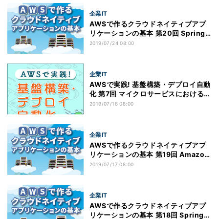
企業IT
AWSで作るクラウドネイティブアプ
リケーションの基本 第20回 Spring
SessionとSpring Data Redisを用い
2019/07/24 08:00
たアプリケーション(1)
企業IT
AWSで実践! 基盤構築・デプロイ自動
化 第7回 マイクロサービスにおける結
合テスト
2019/07/18 08:00
企業IT
AWSで作るクラウドネイティブアプ
リケーションの基本 第19回 Amazon
ElastiCacheの概要／ローカル環境で
2019/07/17 08:00
のRedisServer構築
企業IT
AWSで作るクラウドネイティブアプ
リケーションの基本 第18回 Spring