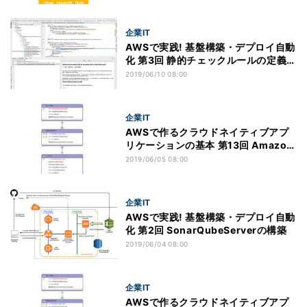
タ特性
企業IT
AWSで実践! 基盤構築・デプロイ自動
化 第3回 静的チェックルールの定義と
IDEへの設定
2019/06/10 08:00
企業IT
AWSで作るクラウドネイティブアプ
リケーションの基本 第13回 Amazon
RDSにアクセスするSpringアプリケ
2019/06/05 08:00
ーション(3)
企業IT
AWSで実践! 基盤構築・デプロイ自動
化 第2回 SonarQubeServerの構築
2019/06/04 08:00
企業IT
AWSで作るクラウドネイティブアプ