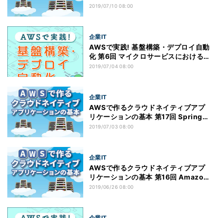
Data DynamoDBを用いたアプリケー
2019/07/10 08:00
ション(2)
企業IT
AWSで実践! 基盤構築・デプロイ自動
化 第6回 マイクロサービスにおける単
体テスト(後編)
2019/07/04 08:00
企業IT
AWSで作るクラウドネイティブアプ
リケーションの基本 第17回 Spring
Data DynamoDBを用いたアプリケー
2019/07/03 08:00
ション(1)
企業IT
AWSで作るクラウドネイティブアプ
リケーションの基本 第16回 Amazon
DynamoDBの概要および構築と認証
2019/06/26 08:00
情報の作成
企業IT