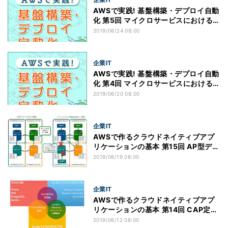
AWSで実践! 基盤構築・デプロイ自動
化 第5回 マイクロサービスにおける単
体テスト(前編)
2019/06/24 08:00
企業IT
AWSで実践! 基盤構築・デプロイ自動
化 第4回 マイクロサービスにおけるテ
スト自動化とテスト戦略
2019/06/20 08:00
企業IT
AWSで作るクラウドネイティブアプ
リケーションの基本 第15回 AP型デー
タベースAmazon DynamoDBと
2019/06/19 08:00
Apache Cassandraの特徴
企業IT
AWSで作るクラウドネイティブアプ
リケーションの基本 第14回 CAP定理
を元にしたデータベースの分類とデー
2019/06/12 08:00