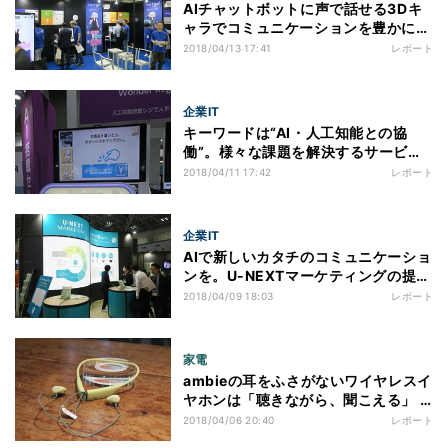
AIチャットボットに声で話せる3Dキ
ャラでコミュニケーションを豊かにす
るheuristicの「Bot3D」 － 第2回
2018/04/13 17:41
レポート
AI・人工知能EXPOより
企業IT
キーワードは“AI・人工知能との協
働”。様々な課題を解決するサービス
が展示されていたSCSKブース - 第2
2018/04/11 17:42
レポート
回AI・人工知能EXPOより
企業IT
AIで新しいカタチのコミュニケーショ
ンを。U-NEXTマーケティングの提
案 - 第2回AI・人工知能EXPOより
2018/04/09 18:03
レポート
家電
ambieの耳をふさがないワイヤレスイ
ヤホンは「聴きながら、聞こえる」 -
純喫茶みたいな空間
2018/04/06 20:40
レポート