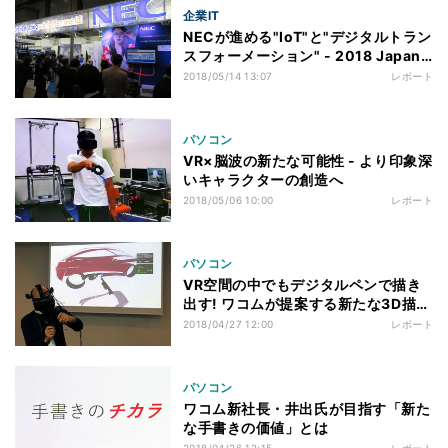
企業IT
NECが進める"IoT"と"デジタルトラン
スフォーメーション" - 2018 Japan
IT Week 春より
2018/05/14 13:07
レポート
パソコン
VR×脳波の新たな可能性 - より印象深
いキャラクターの創造へ
2018/05/06 10:00
レポート
パソコン
VR空間の中でもデジタルペンで描き
出す! ワコムが提案する新たな3D描画
ツール
2018/04/27 12:00
レポート
パソコン
ワコム新社長・井出氏が目指す「新た
な手書きの価値」とは