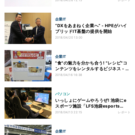
2018/04/26 12:15
レポート
企業IT
“DXをあまねく企業へ” - HPEがハイ
ブリッドIT基盤の提供を開始
2018/04/20 13:00
企業IT
"食"の魅力を分かち合う! "レシピ"コ
ンテンツをレンタルするビジネス - オ
ージス総研
2018/04/16 16:38
パソコン
いっしょにゲームやろうぜ! 池袋にe
スポーツ施設「LFS池袋esports
Arena」がいよいよオープン
2018/04/13 22:15
レポート
企業IT