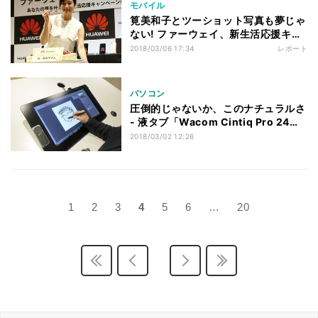
モバイル
筧美和子とツーショット写真も夢じゃ
ない! ファーウェイ、新生活応援キャ
ンペーン開始
2018/03/06 17:34
レポート
パソコン
圧倒的じゃないか、このナチュラルさ
- 液タブ「Wacom Cintiq Pro 24」
ハンズオン
2018/03/02 12:26
1
2
3
4
5
6
…
20