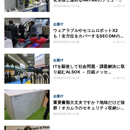
ョン
2018/03/22 12:53
レポート
企業IT
ウェアラブルやセコムロボットX2
も！全方位をカバーするSECOMのセ
キュリティ － 日経メッセ SECURITY
2018/03/20 15:04
レポート
SHOWより
企業IT
ITを駆使して社会問題・課題解決に取
り組むALSOK － 日経メッセ
SECURITY SHOWより
2018/03/20 10:23
レポート
企業IT
重要書類大丈夫ですか？地味だけど抜
群！オカムラのセキュリティ収納シス
テム － 日経メッセ SECURITY
2018/03/19 14:42
SHOWより