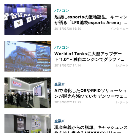
パソコン
池袋にesportsの聖地誕生、キーマン
が語る「LFS池袋esports Arena」で
実現したいコト
2018/03/30 16:30
インタビュー
パソコン
World of Tanksに大型アップデー
ト"1.0" - 独自エンジンでグラフィッ
クスが大きく強化
2018/03/27 14:14
レポート
企業IT
AIで進化したQRやRFIDソリューショ
ンが脚光を浴びていたデンソーウェー
ブ
2018/03/22 17:25
レポート
企業IT
現金主義からの脱却、キャッシュレス
化を推し進めるNAYAXのソリューシ