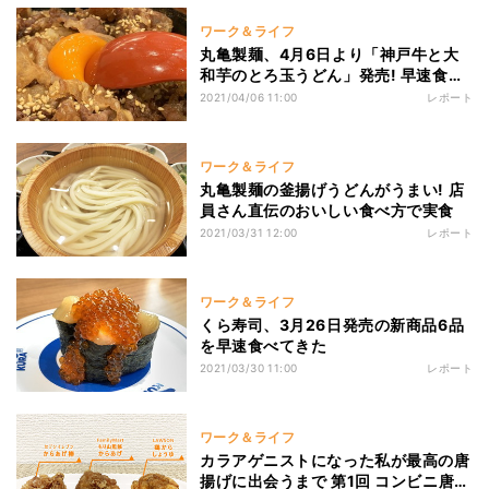
ワーク＆ライフ
丸亀製麺、4月6日より「神戸牛と大
和芋のとろ玉うどん」発売! 早速食レ
ポ
2021/04/06 11:00
レポート
ワーク＆ライフ
丸亀製麺の釜揚げうどんがうまい! 店
員さん直伝のおいしい食べ方で実食
2021/03/31 12:00
レポート
ワーク＆ライフ
くら寿司、3月26日発売の新商品6品
を早速食べてきた
2021/03/30 11:00
レポート
ワーク＆ライフ
カラアゲニストになった私が最高の唐
揚げに出会うまで 第1回 コンビニ唐揚