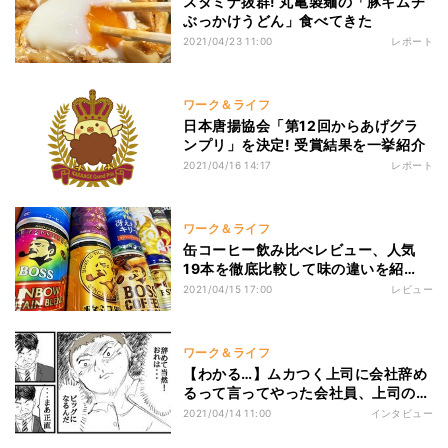
スタミナ抜群! 丸亀製麺の「豚キムチ
ぶっかけうどん」食べてきた
2021/04/23 11:00
レポート
ワーク＆ライフ
日本唐揚協会「第12回からあげグラ
ンプリ」を決定! 受賞結果を一挙紹介
2021/04/16 14:17
レポート
ワーク＆ライフ
缶コーヒー飲み比べレビュー、人気
19本を徹底比較して味の違いを紹
介！
2021/04/15 17:00
レビュー
ワーク＆ライフ
【わかる…】ムカつく上司に会社辞め
るって言ってやった会社員、上司の返
答が感慨深すぎた
2021/04/14 11:00
インタビュー