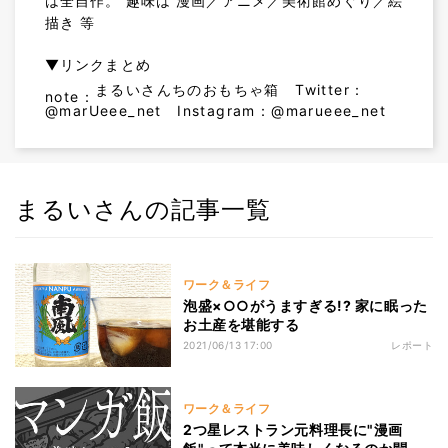
は全自作。 趣味は 漫画／アニメ／美術館めぐり／絵
描き 等
▼リンクまとめ
まるいさんちのおもちゃ箱
Twitter：
note：
@marUeee_net
Instagram：
@marueee_net
まるいさんの記事一覧
ワーク＆ライフ
泡盛×○○がうますぎる!? 家に眠った
お土産を堪能する
2021/06/13 17:00
レポート
ワーク＆ライフ
2つ星レストラン元料理長に"漫画