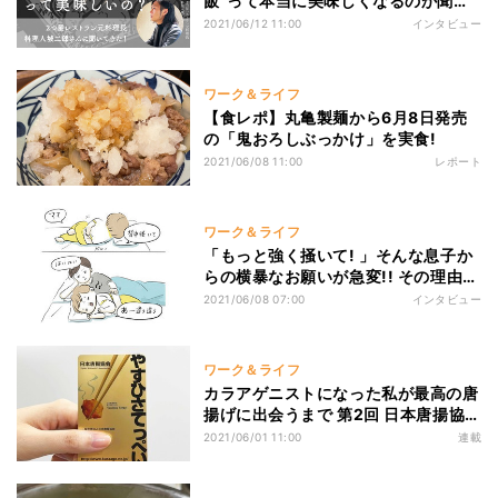
飯"って本当に美味しくなるのか聞い
てきた!
2021/06/12 11:00
インタビュー
ワーク＆ライフ
【食レポ】丸亀製麺から6月8日発売
の「鬼おろしぶっかけ」を実食!
2021/06/08 11:00
レポート
ワーク＆ライフ
「もっと強く掻いて! 」そんな息子か
らの横暴なお願いが急変!! その理由と
は?
2021/06/08 07:00
インタビュー
ワーク＆ライフ
カラアゲニストになった私が最高の唐
揚げに出会うまで 第2回 日本唐揚協会
の会長やすひさてっぺいさんにコロナ
2021/06/01 11:00
連載
禍で唐揚げ人気が爆アゲしてるワケを
聞いた