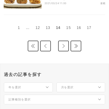
げ食べ比べ編
2021/03/24 11:00
連載
1
…
12
13
14
15
16
17
過去の記事を探す