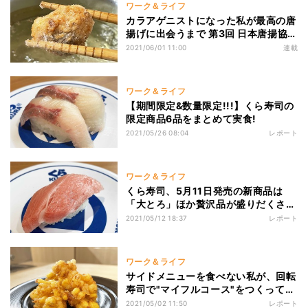
ワーク＆ライフ
カラアゲニストになった私が最高の唐
揚げに出会うまで 第3回 日本唐揚協会
会長のやすひさてっぺいさん直伝「ぼ
2021/06/01 11:00
連載
んじりの唐揚げ」作ってみた
ワーク＆ライフ
【期間限定&数量限定!!!】くら寿司の
限定商品6品をまとめて実食!
2021/05/26 08:04
レポート
ワーク＆ライフ
くら寿司、5月11日発売の新商品は
「大とろ」ほか贅沢品が盛りだくさ
ん!
2021/05/12 18:37
レポート
ワーク＆ライフ
サイドメニューを食べない私が、回転
寿司で"マイフルコース"をつくっても
らい価値観が変わった話
2021/05/02 11:50
レポート