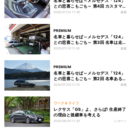
名車と暮らせば～メルセデス「124」
との悲喜こもごも～ 第4回 カスタマイ
ズは古いクルマの楽しみ! 装備品アレ
2020/07/22 11:30
連載
コレ
PREMIUM
名車と暮らせば～メルセデス「124」
との悲喜こもごも～ 第3回 名車は走ら
せるまでが大変? 交換部品続出の納車
2020/07/10 11:30
連載
整備
PREMIUM
名車と暮らせば～メルセデス「124」
との悲喜こもごも～ 第2回 名車あるあ
る? 「S124」は購入価格と維持費が
2020/07/03 11:10
連載
ほぼ一緒!
ワーク＆ライフ
レクサス「GS」よ、さらば! 生産終了
の理由と後継車を考える
2020/06/30 11:20
レポート