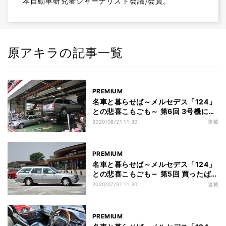
本自動車研究者ジャーナリスト会議)会員。
原アキラの記事一覧
PREMIUM
名車と暮らせば～メルセデス「124」
との悲喜こもごも～ 第6回 3号機に乗
り換え決定! 「セレステ」以来の車歴
2020/08/21 11:30
連載
で馬力は最大
PREMIUM
名車と暮らせば～メルセデス「124」
との悲喜こもごも～ 第5回 買ったばか
りの「S124」2号機、まさかのKO!
2020/07/31 11:30
連載
その顛末と新たな悩み
PREMIUM