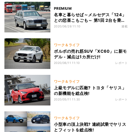
PREMIUM
名車と暮らせば～メルセデス「124」
との悲喜こもごも～ 第1回 2台を乗り
継ぐことになるメルセデス「S124」
2020/06/26 11:10
連載
との邂逅
ワーク＆ライフ
ボルボの売れ筋SUV「XC60」に新モ
デル - 減点は1カ所だけ!
2020/06/11 11:10
レポート
ワーク＆ライフ
上級モデルに匹敵? トヨタ「ヤリス」
の新機能を総点検!
2020/05/11 11:30
レポート
ワーク＆ライフ
小型車の頂上決戦? 連続試乗でヤリス
とフィットを総点検!