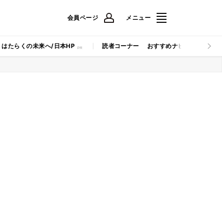
会員ページ
メニュー
はたらくの未来へ/日本HP
読者コーナー
おすすめナビ
マイナビB