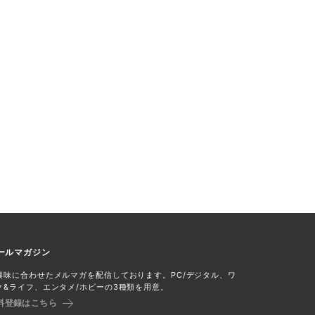
ールマガジン
興味に合わせたメルマガを配信しております。PC/デジタル、ワ
ク&ライフ、エンタメ/ホビーの3種類を用意。
料登録はこちら