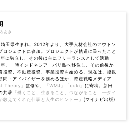
明
ろあき
年、埼玉県生まれ。2012年より、大手人材会社のアウトソ
プロジェクトに参加。プロジェクトが軌道に乗ったこと
14年に独立し、その後は主にフリーランスとして活動
14年、一時インドネシア・バリ島へ移住し、その前後か
貨投資、不動産投資、事業投資を始める。現在は、複数
顧問・アドバイザーを務めるほか、資産戦略メディア
nt Theory」
監修や、
「WMJ」
「coki」
に寄稿。新田
の共著
『働くこと、生きること、つながること ―ダイ
が教えてくれた仕事と人生のヒント―』
(マイナビ出版)
。