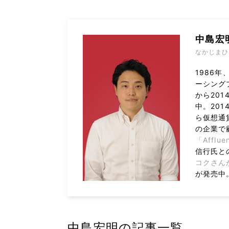
中島宏
なかじまひ
1986
ーシング
から20
中。20
ら仮想通
の企業で
「Afflue
信行氏と
コクさん
が発売中
中島宏明の記事一覧