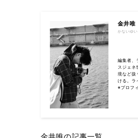
金井唯
かないゆい
編集者、
スジェネ
境など扱
ける。ラ
※プロフ
金井唯の記事一覧