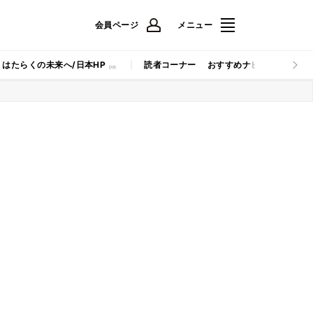
会員ページ
メニュー
はたらくの未来へ/日本HP
読者コーナー
おすすめナビ
マイナビB