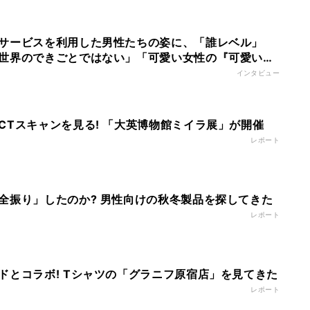
サービスを利用した男性たちの姿に、「誰レベル」
世界のできごとではない」「可愛い女性の『可愛い理
上でも変わる?」と注目を集める
インタビュー
CTスキャンを見る! 「大英博物館ミイラ展」が開催
レポート
全振り」したのか? 男性向けの秋冬製品を探してきた
レポート
ドとコラボ! Tシャツの「グラニフ原宿店」を見てきた
レポート