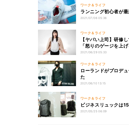
ワーク＆ライフ
ランニング初心者が最新
2021/07/06 05:36
ワーク＆ライフ
【ヤバい上司】研修し
「怒りのゲージを上げ
増大」と界隈が騒然と
2021/06/29 05:33
ワーク＆ライフ
ローランドがプロデュ
た
2021/06/10 13:15
ワーク＆ライフ
ビジネスリュックは15
2021/05/25 06:09