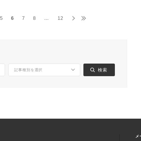
5
6
7
8
…
12
メ