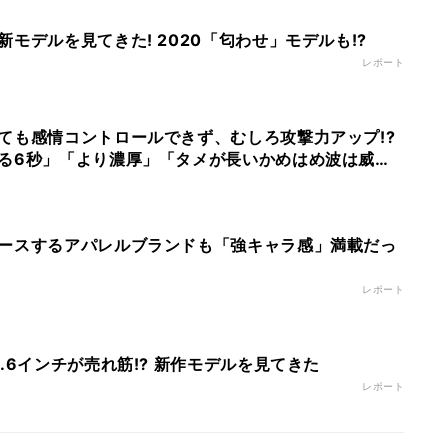
モデルを見てきた! 2020「匂わせ」モデルも!?
レポート
ても感情コントロールできず、むしろ攻撃力アップ!?
る6秒」「より濃厚」「タメが長いかめはめ波は威力
なる
ースするアパレルブランドも「強キャラ感」満載だっ
レポート
.6インチが売れ筋!? 新作モデルを見てきた
レポート