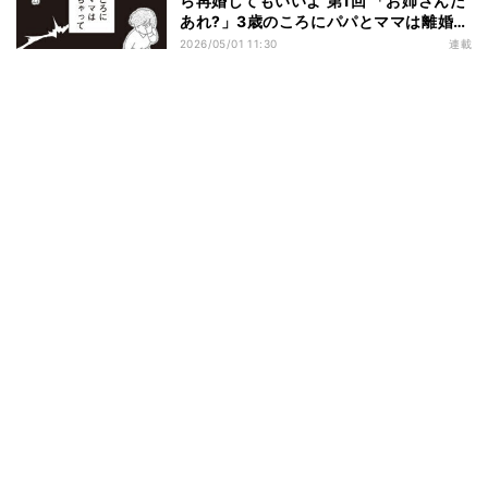
ら再婚してもいいよ 第1回 「お姉さんだ
あれ?」3歳のころにパパとママは離婚、
ある日家に来たのは…
2026/05/01 11:30
連載