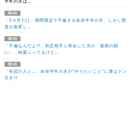
半年の夫は…
第4回
「3カ月だけ」期間限定で不倫する余命半年の夫、しかし態
度が急変し…
第3回
「不倫なんだよ!?」初恋相手と再会した夫の「最期の願
い」、純愛ぶってるけど…
第2回
「初恋の人と…」余命半年の夫が"やりたいこと"に妻はドン
引き!?