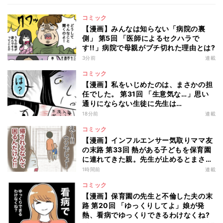
コミック
【漫画】みんなは知らない「病院の裏
側」 第5回 「医師によるセクハラで
す!!」病院で母親がブチ切れた理由とは?
3分前
連載
コミック
【漫画】私をいじめたのは、まさかの担
任でした。 第31回 「生意気な…」思い
通りにならない生徒に先生は…
18分前
連載
コミック
【漫画】インフルエンサー気取りママ友
の末路 第33回 熱がある子どもを保育園
に連れてきた親。先生が止めるとまさか
の行動に!?
1時間前
連載
コミック
【漫画】保育園の先生と不倫した夫の末
路 第20回 「ゆっくりしてよ」娘が発
熱、看病でゆっくりできるわけなくね?