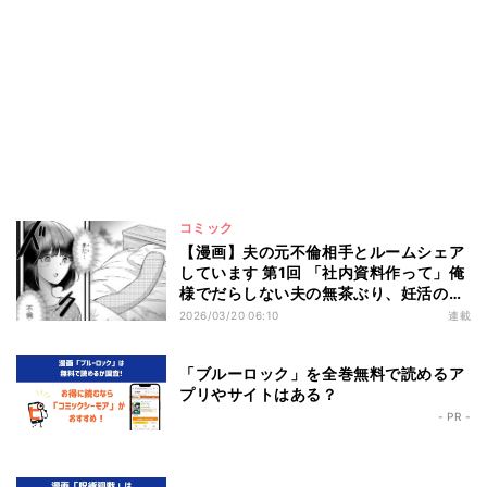
コミック
【漫画】夫の元不倫相手とルームシェア
しています 第1回 「社内資料作って」俺
様でだらしない夫の無茶ぶり、妊活のた
めに断れない…
2026/03/20 06:10
連載
「ブルーロック」を全巻無料で読めるア
プリやサイトはある？
- PR -