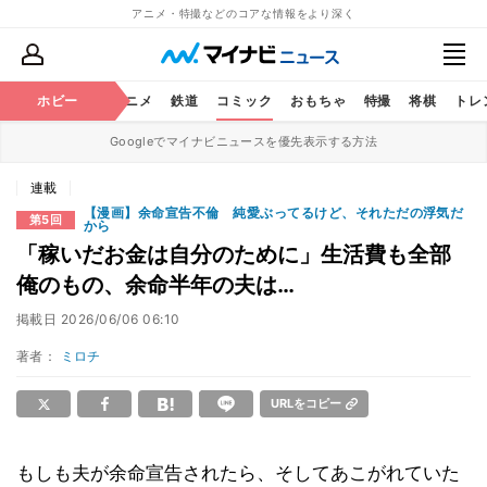
アニメ・特撮などのコアな情報をより深く
ホビー
アニメ
鉄道
コミック
おもちゃ
特撮
将棋
トレ
Googleでマイナビニュースを優先表示する方法
連載
【漫画】余命宣告不倫 純愛ぶってるけど、それただの浮気だ
第5回
から
「稼いだお金は自分のために」生活費も全部
俺のもの、余命半年の夫は…
掲載日
2026/06/06 06:10
著者：
ミロチ
URLをコピー
もしも夫が余命宣告されたら、そしてあこがれていた