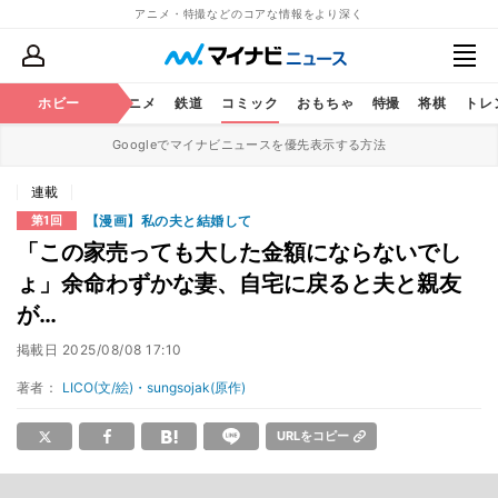
アニメ・特撮などのコアな情報をより深く
ホビー
アニメ
鉄道
コミック
おもちゃ
特撮
将棋
トレ
Googleでマイナビニュースを優先表示する方法
連載
【漫画】私の夫と結婚して
第1回
「この家売っても大した金額にならないでし
ょ」余命わずかな妻、自宅に戻ると夫と親友
が…
掲載日
2025/08/08 17:10
著者：
LICO(文/絵)・sungsojak(原作)
URLをコピー