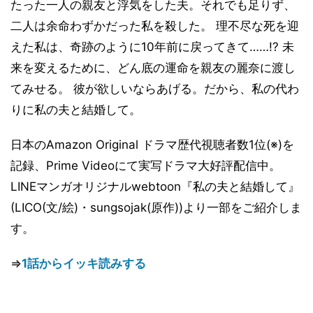
たった一人の親友と浮気をした夫。それでも足りず、
二人は余命わずかだった私を殺した。 理不尽な死を迎
えた私は、奇跡のように10年前に戻ってきて……!? 未
来を変えるために、どん底の運命を親友の麗奈に渡し
てみせる。 彼が欲しいならあげる。だから、私の代わ
りに私の夫と結婚して。
日本のAmazon Original ドラマ歴代視聴者数1位(※)を
記録、Prime Videoにて実写ドラマ大好評配信中。
LINEマンガオリジナルwebtoon『私の夫と結婚して』
(LICO(文/絵)・sungsojak(原作))より一部をご紹介しま
す。
⇒
1話からイッキ読みする