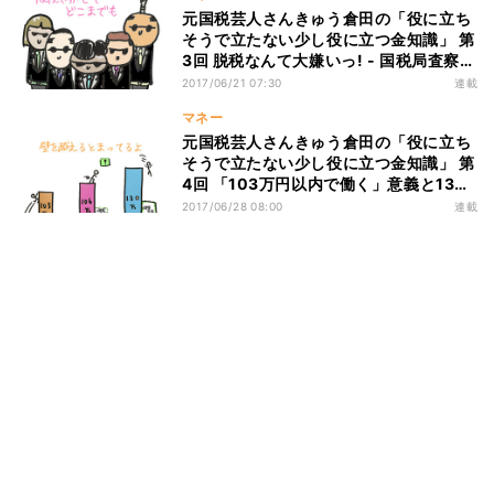
元国税芸人さんきゅう倉田の「役に立ち
そうで立たない少し役に立つ金知識」 第
3回 脱税なんて大嫌いっ! - 国税局査察
部・マルサ
2017/06/21 07:30
連載
マネー
元国税芸人さんきゅう倉田の「役に立ち
そうで立たない少し役に立つ金知識」 第
4回 「103万円以内で働く」意義と130
万円の壁
2017/06/28 08:00
連載