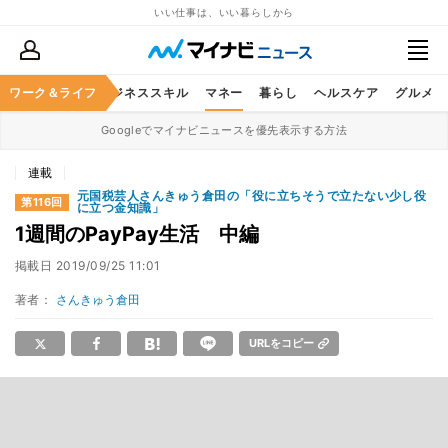
いい仕事は、いい暮らしから
ワーク＆ライフ
キャリア
ビジネススキル
マネー
暮らし
ヘルスケア
グルメ
Googleでマイナビニュースを優先表示する方法
連載
元国税芸人さんきゅう倉田の「役に立ちそうで立たない少し役
第116回
に立つ金知識」
1週間のPayPay生活 中編
掲載日
2019/09/25 11:01
著者：
さんきゅう倉田
URLをコピー