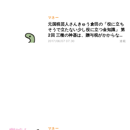
マネー
元国税芸人さんきゅう倉田の「役に立ち
そうで立たない少し役に立つ金知識」 第
2回 三種の神器は、贈与税がかからな
い?
2017/06/07 07:30
連載
マネー