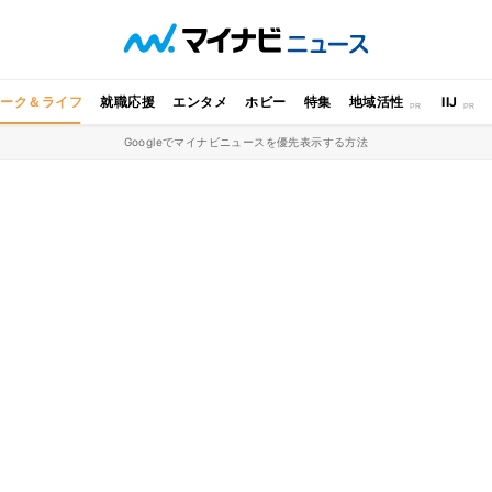
ワーク＆ライフ
就職応援
エンタメ
ホビー
特集
地域活性
IIJ
Googleでマイナビニュースを優先表示する方法