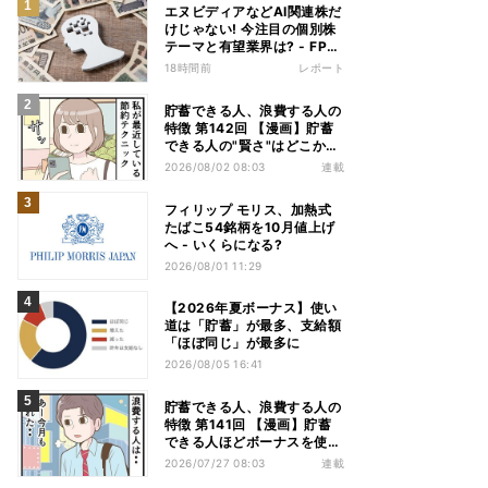
エヌビディアなどAI関連株だ
けじゃない! 今注目の個別株
テーマと有望業界は? - FP解
説
18時間前
レポート
貯蓄できる人、浪費する人の
特徴 第142回 【漫画】貯蓄
できる人の"賢さ"はどこか
ら? スーパーでの意外な習慣
2026/08/02 08:03
連載
フィリップ モリス、加熱式
たばこ54銘柄を10月値上げ
へ - いくらになる?
2026/08/01 11:29
【2026年夏ボーナス】使い
道は「貯蓄」が最多、支給額
「ほぼ同じ」が最多に
2026/08/05 16:41
貯蓄できる人、浪費する人の
特徴 第141回 【漫画】貯蓄
できる人ほどボーナスを使
う!? その差は"買う目的"にあ
2026/07/27 08:03
連載
った