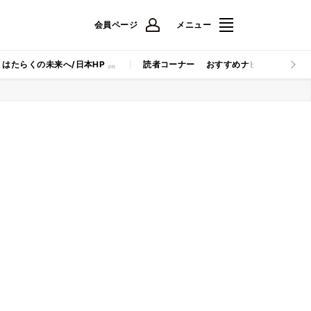
会員ページ
メニュー
はたらくの未来へ/日本HP
読者コーナー
おすすめナビ
マイナビB