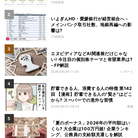
15時間前
いよぎんHD・愛媛銀行が経営統合へ -
メインバンク取引社数、地銀再編への影
響は?
17時間前
エヌビディアなどAI関連株だけじゃな
い! 今注目の個別株テーマと有望業界は?
- FP解説
2026/08/06 11:05
レポート
貯蓄できる人、浪費する人の特徴 第142
回 【漫画】貯蓄できる人の"賢さ"はどこ
から? スーパーでの意外な習慣
2026/08/02 08:03
連載
「夏のボーナス」2026年の平均額はい
くら? 大企業は100万円超! 企業ランキ
ング、公務員の支給額見通しを解説