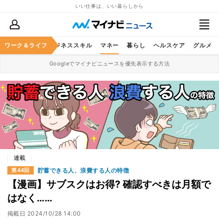
いい仕事は、いい暮らしから
ワーク＆ライフ
キャリア
ビジネススキル
マネー
暮らし
ヘルスケア
グルメ
Googleでマイナビニュースを優先表示する方法
連載
貯蓄できる人、浪費する人の特徴
第44回
【漫画】サブスクはお得? 確認すべきは月額で
はなく……
掲載日
2024/10/28 14:00