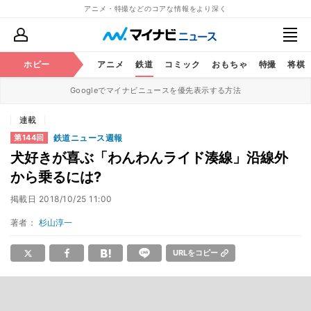
アニメ・特撮などのコアな情報をより深く
ホビー
アニメ
鉄道
コミック
おもちゃ
特撮
将棋
Googleでマイナビニュースを優先表示する方法
連載
鉄道ニュース週報
第144回
犬好きが喜ぶ「わんわんライド湊線」沿線外
から乗るには?
掲載日
2018/10/25 11:00
著者：
杉山淳一
URLをコピー