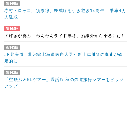
第145回
赤村トロッコ油須原線、未成線を引き継ぎ15周年 - 乗車4万
人達成
第144回
犬好きが喜ぶ「わんわんライド湊線」沿線外から乗るには?
第143回
JR北海道、札沼線北海道医療大学～新十津川間の廃止が確
定的に
第142回
「空飛ぶ＆SLツアー」爆誕!? 秋の鉄道旅行ツアーをピック
アップ