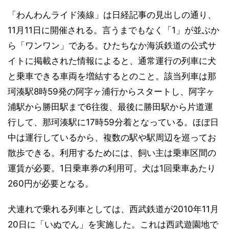
「わんわんライド湊線」は日経記事の見出しの通り、
11月11日に開催される。言うまでもなく「1」が並ぶか
ら「ワンワン」である。ひたちなか海浜鉄道の公式サ
イトに掲載された情報によると、通常運行の列車に犬
と乗車できる車両を増結するとのこと。該当列車は那
珂湊駅8時59発の阿字ヶ浦行からスタートし、阿字ヶ
浦駅から勝田駅まで6往復、最後に勝田駅から片道運
行して、那珂湊駅に17時59分着となっている。ほぼ日
中は運行しているから、複数の駅や駅周辺を巡ってお
散歩できる。利用するためには、飼い主は乗車区間の
運賃が必要。1日乗車券の利用可。犬は1回乗車あたり
260円が必要となる。
犬連れで乗れる列車としては、西武鉄道が2010年11月
20日に「いぬでん」を実施した。これは西武遊園地で