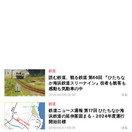
鉄道
読む鉄道、観る鉄道 第66回 『ひたちな
か海浜鉄道スリーナイン』役者も観客も
感動も気動車の中
2016/03/06 08:00
連載
鉄道
鉄道ニュース週報 第17回 ひたちなか海
浜鉄道の延伸案固まる - 2024年度運行
開始目標
2016/04/27 08:00
連載