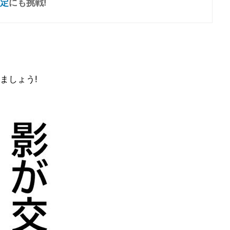
定
にも挑戦!
ましょう!