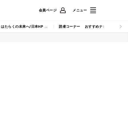
会員ページ
メニュー
はたらくの未来へ/日本HP
読者コーナー
おすすめナビ
マイナビB