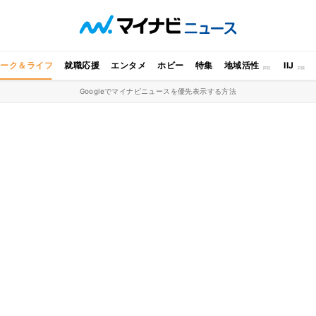
ワーク＆ライフ
就職応援
エンタメ
ホビー
特集
地域活性
IIJ
Googleでマイナビニュースを優先表示する方法