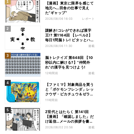
【漫画】東京に限界を感じて
地元へ…田舎の仕事で見え
た“ギャップ”
2026/08/06 16:03
レポート
謎解き!コレができれば漢字
王!? 第1164回 【レベル2】
毎日1問脳トレ! ピタッとハマ
る漢字はどれだ?
2026/08/06 11:30
連載
脳トレクイズ 第648回 【10
秒以内に解ける?】“仲間外
れ”の漢字を見つけよう!
12時間前
連載
【ファミマ】対象商品を買う
と「ポケモンフレンダ」レッ
クウザ・ピカチュウ＆ゼラオ
ラのスペシャルフレンダピッ
11時間前
クがもらえるキャンペーン
Z世代とはたらく 第141回
【漫画】「確認しました」だ
け返信…メールの挨拶を書か
ない“チャット世代”の価値観
2026/08/02 20:56
連載