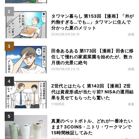
タワマン暮らし 第153回 【漫画】「外が
灼熱すぎる…でも…」タワマンに住んで
分かった夏のメリット
2026/08/09 08:15
連載
田舎あるある 第173回 【漫画】田舎に移
住して憧れの家庭菜園を始めたが、数カ
月後の光景に絶句
2026/08/08 20:15
連載
Z世代とはたらく 第142回 【漫画】Z世
代は資産形成が当たり前? NISAの運用結
果を見せてもらったら驚いた
17時間前
連載
真夏のペットボトル、どれが一番冷たい
まま? 3COINS・ニトリ・ワークマンで
15時間検証してみた
2026/08/08 09:10
レポート