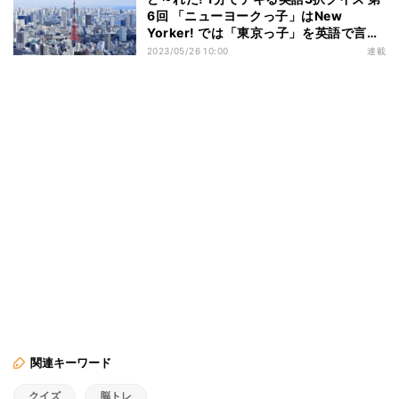
6回 「ニューヨークっ子」はNew
Yorker! では「東京っ子」を英語で言う
と…?
2023/05/26 10:00
連載
関連キーワード
クイズ
脳トレ