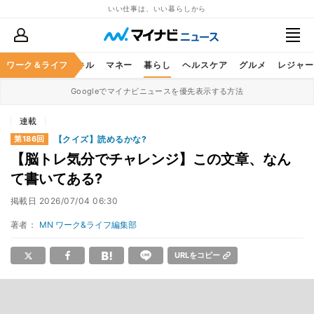
いい仕事は、いい暮らしから
ャリア
ワーク＆ライフ
ビジネススキル
マネー
暮らし
ヘルスケア
グルメ
レジャー
Googleでマイナビニュースを優先表示する方法
連載
【クイズ】読めるかな?
第186回
【脳トレ気分でチャレンジ】この文章、なん
て書いてある?
掲載日
2026/07/04 06:30
著者：
MN ワーク&ライフ編集部
URLをコピー