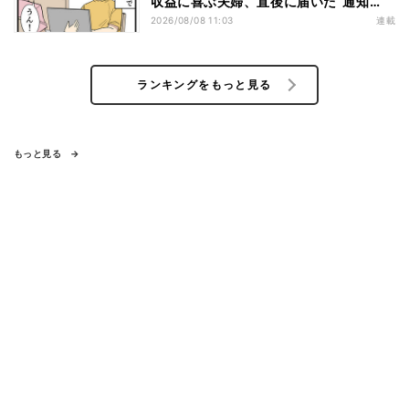
収益に喜ぶ夫婦、直後に届いた“通知
書”で現実に戻された
2026/08/08 11:03
連載
ランキングをもっと見る
もっと見る