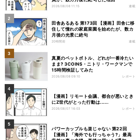
2026/08/08 11:15
連載
田舎あるある 第173回 【漫画】田舎に移
住して憧れの家庭菜園を始めたが、数カ
月後の光景に絶句
20時間前
連載
真夏のペットボトル、どれが一番冷たい
まま? 3COINS・ニトリ・ワークマンで
15時間検証してみた
2026/08/08 09:10
レポート
【漫画】リモート会議、都合が悪いとき
にZ世代がとった行動は......
2026/08/07 16:03
レポート
パワーカップルも楽じゃない 第22回
【漫画】「海外でも行っちゃう?」最高