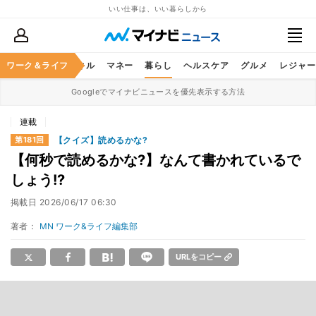
いい仕事は、いい暮らしから
ャリア
ワーク＆ライフ
ビジネススキル
マネー
暮らし
ヘルスケア
グルメ
レジャー
Googleでマイナビニュースを優先表示する方法
連載
【クイズ】読めるかな?
第181回
【何秒で読めるかな?】なんて書かれているで
しょう!?
掲載日
2026/06/17 06:30
著者：
MN ワーク&ライフ編集部
URLをコピー