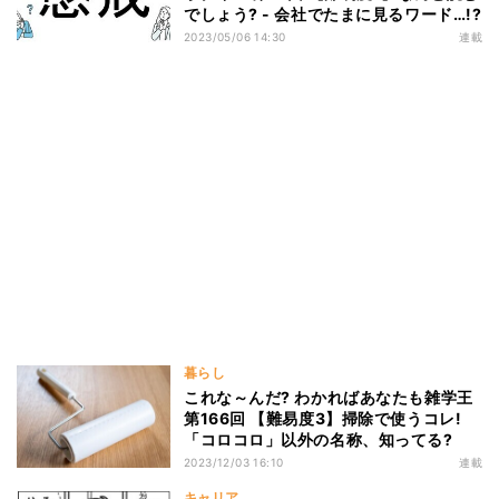
でしょう? - 会社でたまに見るワード…!?
2023/05/06 14:30
連載
暮らし
これな～んだ? わかればあなたも雑学王
第166回 【難易度3】掃除で使うコレ!
「コロコロ」以外の名称、知ってる?
2023/12/03 16:10
連載
キャリア