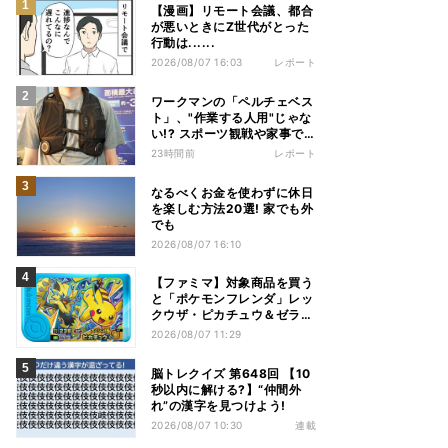
【漫画】リモート会議、都合
が悪いときにZ世代がとった
行動は......
2026/08/07 16:03
レポート
ワークマンの「ペルチェベス
ト」、"作業する人用"じゃな
い!? スポーツ観戦や家事で
の熱中症&冷え対策に――話
23時間前
レポート
題の商品を徹底検証
なるべくお金を使わずに休日
を楽しむ方法20選! 家でも外
でも
2026/08/07 16:10
【ファミマ】対象商品を買う
と「ポケモンフレンダ」レッ
クウザ・ピカチュウ＆ゼラオ
ラのスペシャルフレンダピッ
2026/08/07 11:29
クがもらえるキャンペーン
脳トレクイズ 第648回 【10
秒以内に解ける?】“仲間外
れ”の漢字を見つけよう!
2026/08/07 10:30
連載