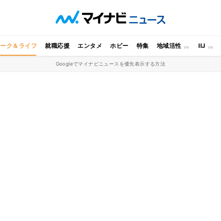
ワーク＆ライフ
就職応援
エンタメ
ホビー
特集
地域活性
IIJ
Googleでマイナビニュースを優先表示する方法