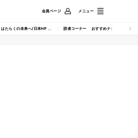
会員ページ
メニュー
はたらくの未来へ/日本HP
読者コーナー
おすすめナビ
マイナビB