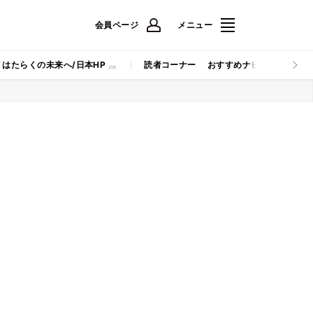
会員ページ
メニュー
はたらくの未来へ/日本HP
読者コーナー
おすすめナビ
マイナビB