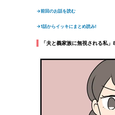
→前回のお話を読む
→1話からイッキにまとめ読み!
「夫と義家族に無視される私」8