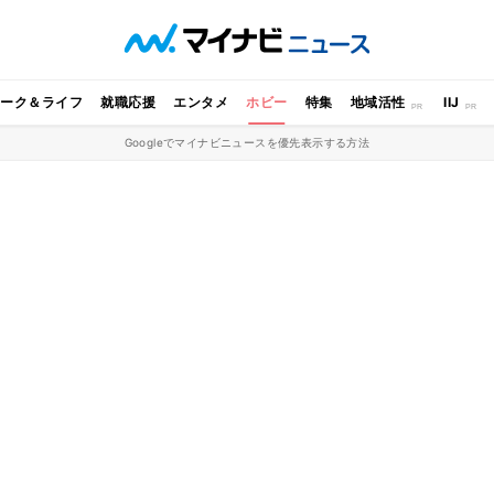
ワーク＆ライフ
就職応援
エンタメ
ホビー
特集
地域活性
IIJ
Googleでマイナビニュースを優先表示する方法