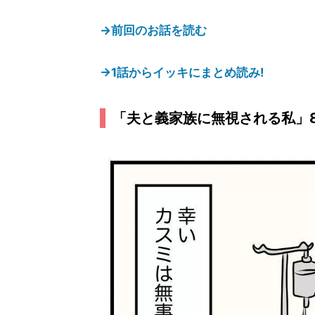
→前回のお話を読む
→1話からイッキにまとめ読み!
「夫と義家族に無視される私」8