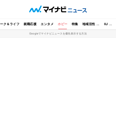
ワーク＆ライフ
就職応援
エンタメ
ホビー
特集
地域活性
IIJ
Googleでマイナビニュースを優先表示する方法