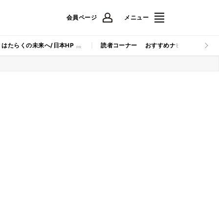
会員ページ
メニュー
はたらくの未来へ/日本HP
読者コーナー
おすすめナビ
マイナビB