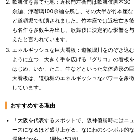
歌舞伎を育てた地：近松門左衛門は歌舞伎脚本30
余編、浄瑠璃100余編を残し、その大半が竹本座な
ど道頓堀で初演されました。竹本座では近松亡き後
も名作を多数生み出し、歌舞伎に決定的な影響を与
えたと言われています。
エネルギッシュな巨大看板：道頓堀川をのぞき込む
ように立つ、大きく手を広げる『グリコ』の看板を
はじめ、いか、たこ、牛などといった立体造形の巨
大看板は、道頓堀のエネルギッシュなパワーを象徴
しています。
おすすめする理由
「大阪を代表するスポットで、阪神優勝時にはニュ
ースになるほど盛り上がる、なにわのシンボル的な
場所だから。」(男性･53歳)