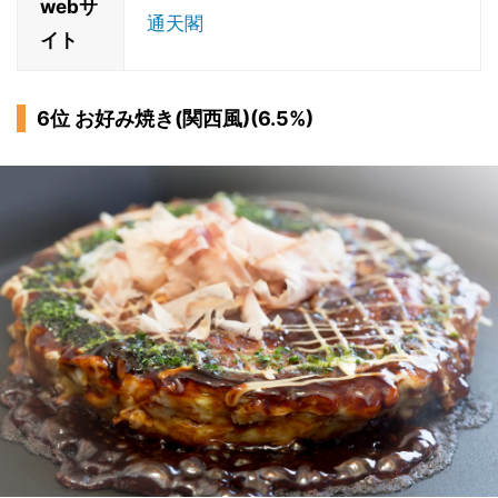
webサ
通天閣
イト
6位 お好み焼き(関西風)(6.5%)