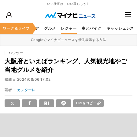
いい仕事は、いい暮らしから
暮らし
ワーク＆ライフ
ヘルスケア
グルメ
レジャー
車とバイク
キャッシュレス
Googleでマイナビニュースを優先表示する方法
ハウツー
大阪府といえばランキング、人気観光地やご
当地グルメを紹介
掲載日
2024/08/06 17:02
著者：
カンターレ
URLをコピー