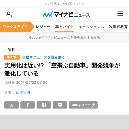
いい仕事は、いい暮らしから
ヘルスケア
ワーク＆ライフ
グルメ
レジャー
車とバイク
キャッシュレス
次世代教育
Googleでマイナビニュースを優先表示する方法
連載
自動車ニュースを読み解く
第37回
実用化は近い!? 「空飛ぶ自動車」開発競争が
激化している
掲載日
2017/05/28 07:00
著者：
山津正明
URLをコピー