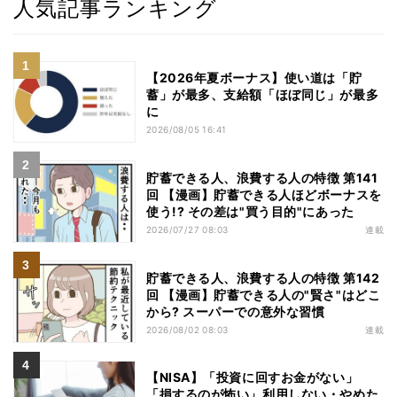
人気記事ランキング
【2026年夏ボーナス】使い道は「貯
蓄」が最多、支給額「ほぼ同じ」が最多
に
2026/08/05 16:41
貯蓄できる人、浪費する人の特徴 第141
回 【漫画】貯蓄できる人ほどボーナスを
使う!? その差は"買う目的"にあった
2026/07/27 08:03
連載
貯蓄できる人、浪費する人の特徴 第142
回 【漫画】貯蓄できる人の"賢さ"はどこ
から? スーパーでの意外な習慣
2026/08/02 08:03
連載
【NISA】「投資に回すお金がない」
「損するのが怖い」利用しない・やめた