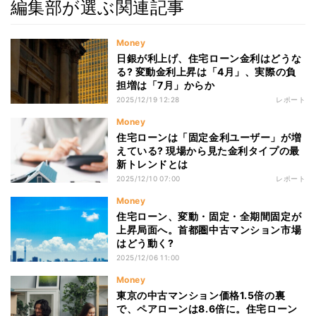
編集部が選ぶ関連記事
Money
日銀が利上げ、住宅ローン金利はどうな
る? 変動金利上昇は「4月」、実際の負
担増は「7月」からか
2025/12/19 12:28
レポート
Money
住宅ローンは「固定金利ユーザー」が増
えている? 現場から見た金利タイプの最
新トレンドとは
2025/12/10 07:00
レポート
Money
住宅ローン、変動・固定・全期間固定が
上昇局面へ。首都圏中古マンション市場
はどう動く?
2025/12/06 11:00
Money
東京の中古マンション価格1.5倍の裏
で、ペアローンは8.6倍に。住宅ローン