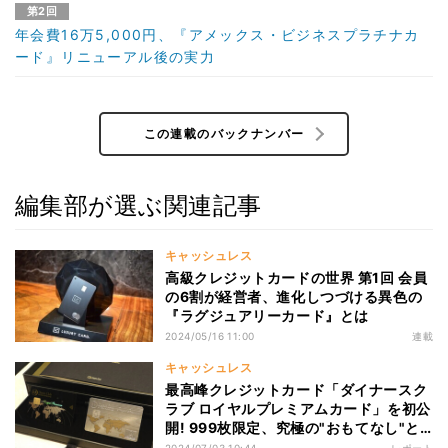
第2回
年会費16万5,000円、『アメックス・ビジネスプラチナカ
ード』リニューアル後の実力
この連載のバックナンバー
編集部が選ぶ関連記事
キャッシュレス
高級クレジットカードの世界 第1回 会員
の6割が経営者、進化しつづける異色の
『ラグジュアリーカード』とは
2024/05/16 11:00
連載
キャッシュレス
最高峰クレジットカード「ダイナースク
ラブ ロイヤルプレミアムカード」を初公
開! 999枚限定、究極の"おもてなし"と
は?