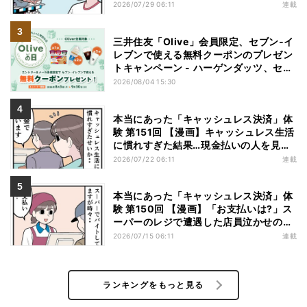
果……お得を逃したまさかの理由
2026/07/29 06:11
連載
三井住友「Olive」会員限定、セブン‐イ
レブンで使える無料クーポンのプレゼン
トキャンペーン - ハーゲンダッツ、セブ
ンカフェなどが無料に
2026/08/04 15:30
本当にあった「キャッシュレス決済」体
験 第151回 【漫画】キャッシュレス生活
に慣れすぎた結果…現金払いの人を見る
と「理由」を推理してしまう
2026/07/22 06:11
連載
本当にあった「キャッシュレス決済」体
験 第150回 【漫画】「お支払いは?」ス
ーパーのレジで遭遇した店員泣かせの行
動とは……
2026/07/15 06:11
連載
ランキングをもっと見る