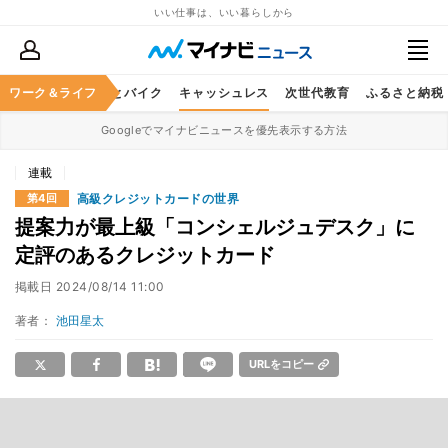
いい仕事は、いい暮らしから
ルメ
ワーク＆ライフ
レジャー
車とバイク
キャッシュレス
次世代教育
ふるさと納税
Googleでマイナビニュースを優先表示する方法
連載
高級クレジットカードの世界
第4回
提案力が最上級「コンシェルジュデスク」に
定評のあるクレジットカード
掲載日
2024/08/14 11:00
著者：
池田星太
URLをコピー