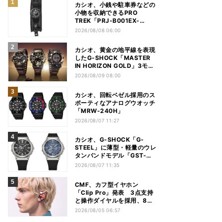
カシオ、小銭や駐車券などの
小物を収納できるPRO
TREK「PRJ-B001EX-
1JR」
2026/08/08 06:00
カシオ、黄金の地平線を表現
したG-SHOCK「MASTER
IN HORIZON GOLD」3モデ
ル
2026/08/09 08:00
カシオ、回転ベゼル採用のス
ポーティなアナログウオッチ
「MRW-240H」
2026/08/07 11:27
カシオ、G-SHOCK「G-
STEEL」に薄型・軽量のウレ
タンバンドモデル「GST-
B1000」
2026/08/07 11:35
CMF、カフ型イヤホン
「Clip Pro」発表 3点支持
と操作ダイヤルを採用、8月
15日発売
2026/08/05 06:57