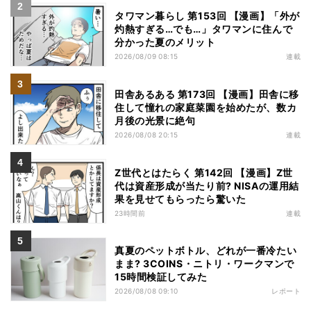
タワマン暮らし 第153回 【漫画】「外が
灼熱すぎる…でも…」タワマンに住んで
分かった夏のメリット
2026/08/09 08:15
連載
田舎あるある 第173回 【漫画】田舎に移
住して憧れの家庭菜園を始めたが、数カ
月後の光景に絶句
2026/08/08 20:15
連載
Z世代とはたらく 第142回 【漫画】Z世
代は資産形成が当たり前? NISAの運用結
果を見せてもらったら驚いた
23時間前
連載
真夏のペットボトル、どれが一番冷たい
まま? 3COINS・ニトリ・ワークマンで
15時間検証してみた
2026/08/08 09:10
レポート