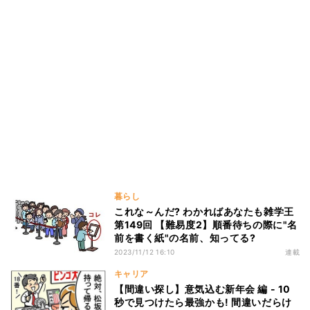
暮らし
これな～んだ? わかればあなたも雑学王
第149回 【難易度2】順番待ちの際に"名
前を書く紙"の名前、知ってる?
2023/11/12 16:10
連載
キャリア
【間違い探し】意気込む新年会 編 - 10
秒で見つけたら最強かも! 間違いだらけ