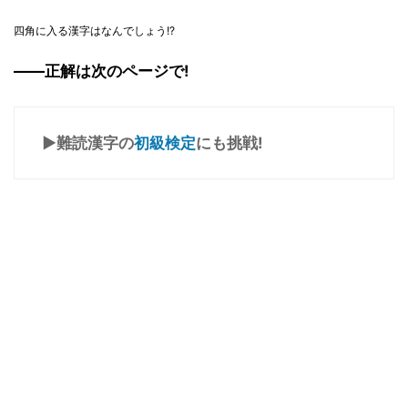
四角に入る漢字はなんでしょう!?
――正解は次のページで!
▶難読漢字の
初級検定
にも挑戦!