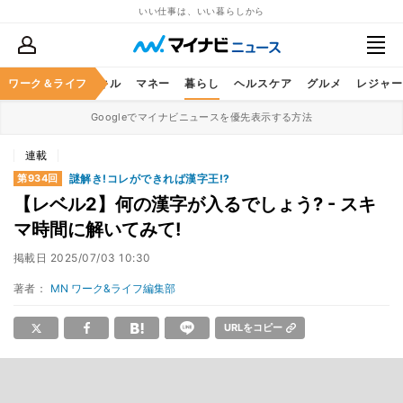
いい仕事は、いい暮らしから
ャリア
ワーク＆ライフ
ビジネススキル
マネー
暮らし
ヘルスケア
グルメ
レジャー
Googleでマイナビニュースを優先表示する方法
連載
謎解き!コレができれば漢字王!?
第934回
【レベル2】何の漢字が入るでしょう? - スキ
マ時間に解いてみて!
掲載日
2025/07/03 10:30
著者：
MN ワーク&ライフ編集部
URLをコピー